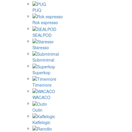
PUQ
Rok espresso
SEALPOD
Staresso
Subminimal
Superkop
Timemore
WACACO
Outin
Kaffelogic