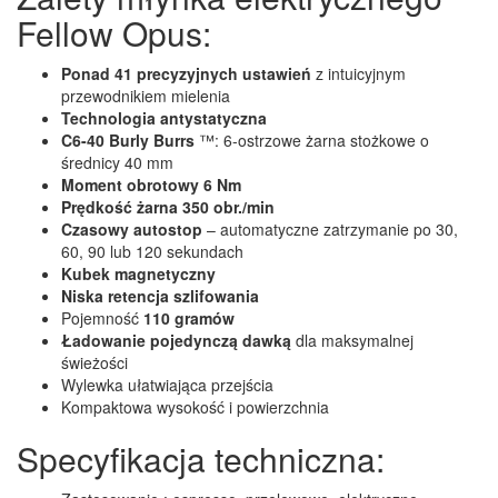
Fellow Opus:
Ponad 41 precyzyjnych ustawień
z intuicyjnym
przewodnikiem mielenia
Technologia antystatyczna
C6-40 Burly Burrs
™: 6-ostrzowe żarna stożkowe o
średnicy 40 mm
Moment obrotowy 6 Nm
Prędkość żarna 350 obr./min
Czasowy autostop
– automatyczne zatrzymanie po 30,
60, 90 lub 120 sekundach
Kubek magnetyczny
Niska retencja szlifowania
Pojemność
110 gramów
Ładowanie pojedynczą dawką
dla maksymalnej
świeżości
Wylewka ułatwiająca przejścia
Kompaktowa wysokość i powierzchnia
Specyfikacja techniczna: