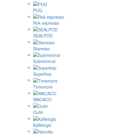
PUQ
Rok espresso
SEALPOD
Staresso
Subminimal
Superkop
Timemore
WACACO
Outin
Kaffelogic