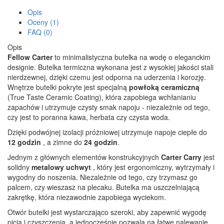
Opis
Oceny (1)
FAQ (0)
Opis
Fellow Carter
to minimalistyczna butelka na wodę o eleganckim
designie. Butelka termiczna wykonana jest z wysokiej jakości stali
nierdzewnej, dzięki czemu jest odporna na uderzenia i korozję.
Wnętrze butelki pokryte jest specjalną
powłoką ceramiczną
(True Taste Ceramic Coating), która zapobiega wchłanianiu
zapachów i utrzymuje czysty smak napoju - niezależnie od tego,
czy jest to poranna kawa, herbata czy czysta woda.
Dzięki podwójnej izolacji próżniowej utrzymuje napoje ciepłe do
12 godzin
, a zimne do
24 godzin
.
Jednym z głównych elementów konstrukcyjnych
Carter Carry
jest
solidny
metalowy uchwyt
, który jest ergonomiczny, wytrzymały i
wygodny do noszenia. Niezależnie od tego, czy trzymasz go
palcem, czy wieszasz na plecaku. Butelka ma uszczelniającą
zakrętkę, która niezawodnie zapobiega wyciekom.
Otwór butelki jest wystarczająco szeroki, aby zapewnić wygodę
picia i czyszczenia, a jednocześnie pozwala na łatwe nalewanie