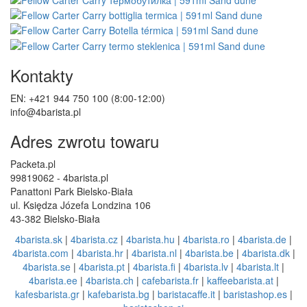
Kontakty
EN: +421 944 750 100 (8:00-12:00)
info@4barista.pl
Adres zwrotu towaru
Packeta.pl
99819062 - 4barista.pl
Panattoni Park Bielsko-Biała
ul. Księdza Józefa Londzina 106
43-382 Bielsko-Biała
4barista.sk
|
4barista.cz
|
4barista.hu
|
4barista.ro
|
4barista.de
|
4barista.com
|
4barista.hr
|
4barista.nl
|
4barista.be
|
4barista.dk
|
4barista.se
|
4barista.pt
|
4barista.fi
|
4barista.lv
|
4barista.lt
|
4barista.ee
|
4barista.ch
|
cafebarista.fr
|
kaffeebarista.at
|
kafesbarista.gr
|
kafebarista.bg
|
baristacaffe.it
|
baristashop.es
|