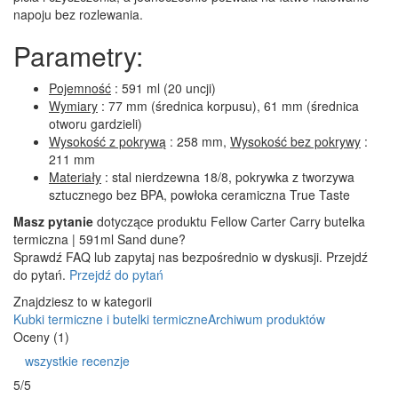
napoju bez rozlewania.
Parametry:
Pojemność
: 591 ml (20 uncji)
Wymiary
: 77 mm (średnica korpusu), 61 mm (średnica
otworu gardzieli)
Wysokość z pokrywą
: 258 mm,
Wysokość bez pokrywy
:
211 mm
Materiały
: stal nierdzewna 18/8, pokrywka z tworzywa
sztucznego bez BPA, powłoka ceramiczna True Taste
Masz pytanie
dotyczące produktu Fellow Carter Carry butelka
termiczna | 591ml Sand dune?
Sprawdź FAQ lub zapytaj nas bezpośrednio w dyskusji. Przejdź
do pytań.
Przejdź do pytań
Znajdziesz to w kategorii
Kubki termiczne i butelki termiczne
Archiwum produktów
Oceny (1)
wszystkie recenzje
5/5