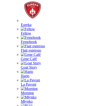
Eureka
Fellow
Femobook
Flair espresso
Gene Café
Goat Story
Hario
La Pavoni
Morning
Młynko