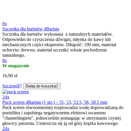
8x
Szczotka dla baristów 4Barista
Szczotka dla baristów wykonana z naturalnych materiałów.
Odpowiedni do czyszczenia dźwigni, młynka do kawy lub
mechanicznych części ekspresów. Długość: 190 mm, materiał
uchwytu: drewno, materiał szczotki: włosie pochodzenia
naturalnego.
8x
W magazynie
16,90 zł
Szczegół
Dodaj do koszyka
24x
Puck screen 4Barista (1 stz.) – 51, 53, 53.5, 58, 58.5 mm
Puck screen równomierniej rozprowadza wodę doprowadzaną do
portafiltra i zapobiega negatywnemu efektowi zwanemu
"channelingiem", jednocześnie pomagając w utrzymaniu czystej
głowicy parzenia. Umieszcza się ją od góry krążka kawowego.
24x