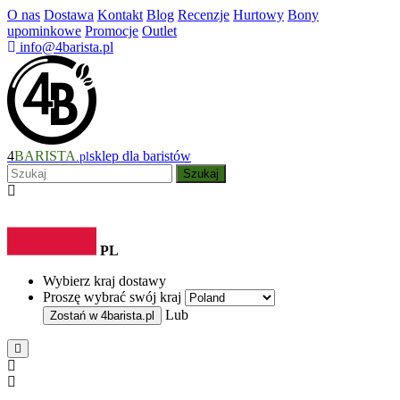
O nas
Dostawa
Kontakt
Blog
Recenzje
Hurtowy
Bony
upominkowe
Promocje
Outlet
info@4barista.pl
4
BARISTA
sklep dla baristów
.pl
Szukaj
PL
Wybierz kraj dostawy
Proszę wybrać swój kraj
Lub
Zostań w
4barista.pl