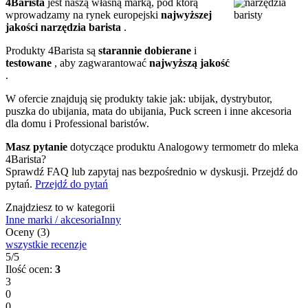
4Barista
jest naszą własną marką, pod którą
wprowadzamy na rynek europejski
najwyższej
jakości narzędzia barista
.
Produkty 4Barista są
starannie dobierane
i
testowane
, aby zagwarantować
najwyższą jakość
.
W ofercie znajdują się produkty takie jak: ubijak, dystrybutor,
puszka do ubijania, mata do ubijania, Puck screen i inne akcesoria
dla domu i Professional baristów.
Masz pytanie
dotyczące produktu Analogowy termometr do mleka
4Barista?
Sprawdź FAQ lub zapytaj nas bezpośrednio w dyskusji. Przejdź do
pytań.
Przejdź do pytań
Znajdziesz to w kategorii
Inne marki / akcesoria
Inny
Oceny (3)
wszystkie recenzje
5/5
Ilość ocen:
3
3
0
0