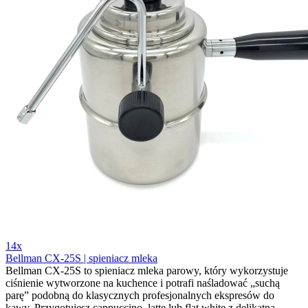
14x
Bellman CX-25S | spieniacz mleka
Bellman CX-25S to spieniacz mleka parowy, który wykorzystuje
ciśnienie wytworzone na kuchence i potrafi naśladować „suchą
parę” podobną do klasycznych profesjonalnych ekspresów do
kawy. Przygotujesz cappuccino, latte lub flat white z delikatną