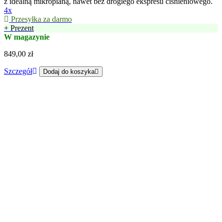
z idealną mikropianą, nawet bez drogiego ekspresu ciśnieniowego.
4x
Przesyłka za darmo
+ Prezent
W magazynie
849,00 zł
Szczegół
Dodaj do koszyka