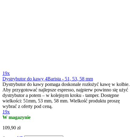
19x
Dystrybutor do kawy 4Barista - 51, 53, 58 mm
Dystrybutor do kawy pomaga doskonale rozłożyć kawę w kolbie.
Aby przygotować najlepsze espresso, najpierw powinno się użyć
dystrybutor a potem – w kolejnym kroku - tamper. Dostępne
wielkości: 51mm, 53 mm, 58 mm. Wielkość produktu proszę
wybrać z oferty pod ceną.
19x
W magazynie
109,90 zł