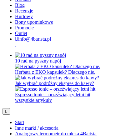
Blog
Recenzje
Hurtowy
Bony upominkowe
Promocje
Outlet
info@4barista.pl
10 rad na pyszny napój
Herbata z EKO kapsułek? Dlaczego nie.
Jak wybrać podróżny ekspres do kawy?
Espresso tonic – orzeźwiający letni hit
wszystkie artykuły
Start
Inne marki / akcesoria
Analogowy termometr do mleka 4Barista