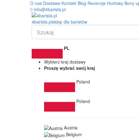
O nas
Dostawa
Kontakt
Blog
Recenzje
Hurtowy
Bony u
info@4barista.pl
4
barista
.pl
sklep dla baristów
PL
Wybierz kraj dostawy
Proszę wybrać swój kraj
Poland
Poland
Austria
Belgium