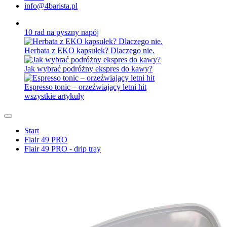
info@4barista.pl
10 rad na pyszny napój
Herbata z EKO kapsułek? Dlaczego nie.
Jak wybrać podróżny ekspres do kawy?
Espresso tonic – orzeźwiający letni hit
wszystkie artykuły
Start
Flair 49 PRO
Flair 49 PRO - drip tray