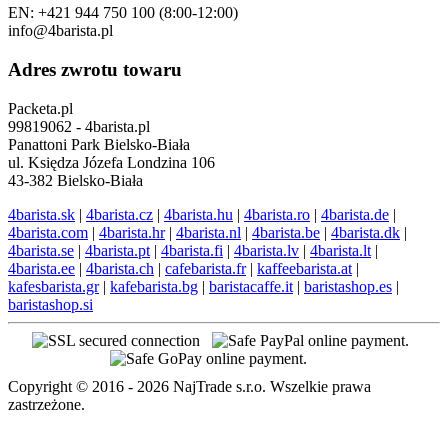
EN: +421 944 750 100 (8:00-12:00)
info@4barista.pl
Adres zwrotu towaru
Packeta.pl
99819062 - 4barista.pl
Panattoni Park Bielsko-Biała
ul. Księdza Józefa Londzina 106
43-382 Bielsko-Biała
4barista.sk
|
4barista.cz
|
4barista.hu
|
4barista.ro
|
4barista.de
|
4barista.com
|
4barista.hr
|
4barista.nl
|
4barista.be
|
4barista.dk
|
4barista.se
|
4barista.pt
|
4barista.fi
|
4barista.lv
|
4barista.lt
|
4barista.ee
|
4barista.ch
|
cafebarista.fr
|
kaffeebarista.at
|
kafesbarista.gr
|
kafebarista.bg
|
baristacaffe.it
|
baristashop.es
|
baristashop.si
Copyright © 2016 - 2026 NajTrade s.r.o. Wszelkie prawa
zastrzeżone.