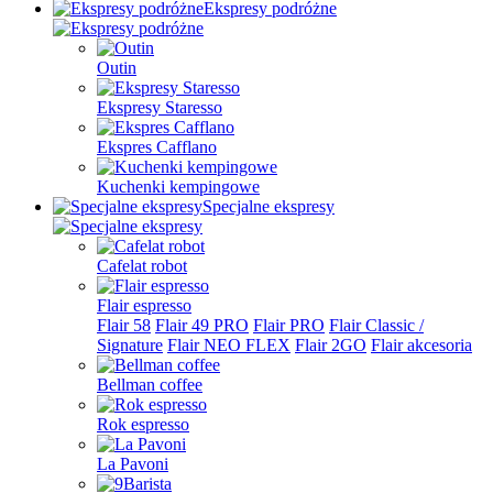
Ekspresy podróżne
Outin
Ekspresy Staresso
Ekspres Cafflano
Kuchenki kempingowe
Specjalne ekspresy
Cafelat robot
Flair espresso
Flair 58
Flair 49 PRO
Flair PRO
Flair Classic /
Signature
Flair NEO FLEX
Flair 2GO
Flair akcesoria
Bellman coffee
Rok espresso
La Pavoni