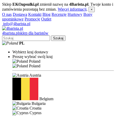
Sklep
EKOapsulki.pl
zmienił nazwę na
4Barista.pl
. Twoje konto i
zamówienia pozostają bez zmian.
Więcej informacji
.
×
O nas
Dostawa
Kontakt
Blog
Recenzje
Hurtowy
Bony
upominkowe
Promocje
Outlet
info@4barista.pl
4
barista
.pl
sklep dla baristów
Szukaj
PL
Wybierz kraj dostawy
Proszę wybrać swój kraj
Poland
Poland
Austria
Belgium
Bulgaria
Croatia
Cyprus