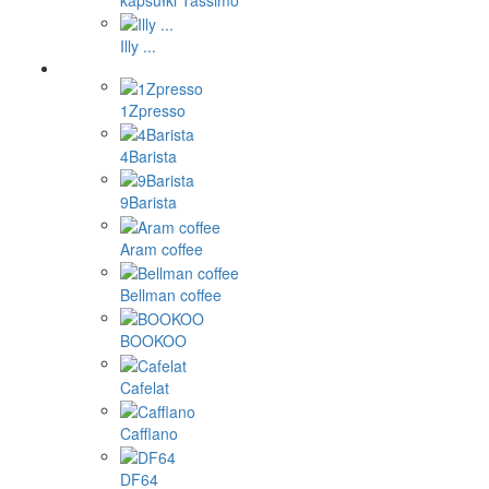
kapsułki Tassimo
Illy ...
1Zpresso
4Barista
9Barista
Aram coffee
Bellman coffee
BOOKOO
Cafelat
Cafflano
DF64