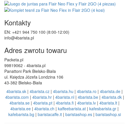
Kontakty
EN: +421 944 750 100 (8:00-12:00)
info@4barista.pl
Adres zwrotu towaru
Packeta.pl
99819062 - 4barista.pl
Panattoni Park Bielsko-Biała
ul. Księdza Józefa Londzina 106
43-382 Bielsko-Biała
4barista.sk
|
4barista.cz
|
4barista.hu
|
4barista.ro
|
4barista.de
|
4barista.com
|
4barista.hr
|
4barista.nl
|
4barista.be
|
4barista.dk
|
4barista.se
|
4barista.pt
|
4barista.fi
|
4barista.lv
|
4barista.lt
|
4barista.ee
|
4barista.ch
|
kaffeebarista.at
|
kafesbarista.gr
|
kafebarista.bg
|
baristacaffe.it
|
baristashop.es
|
baristashop.si