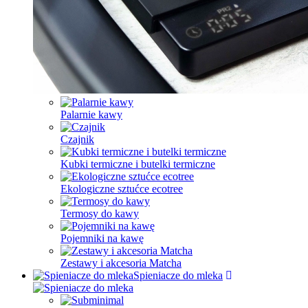
Palarnie kawy
Czajnik
Kubki termiczne i butelki termiczne
Ekologiczne sztućce ecotree
Termosy do kawy
Pojemniki na kawę
Zestawy i akcesoria Matcha
Spieniacze do mleka