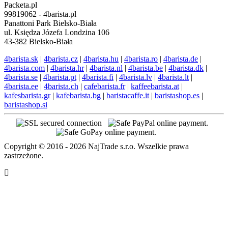
Packeta.pl
99819062 - 4barista.pl
Panattoni Park Bielsko-Biała
ul. Księdza Józefa Londzina 106
43-382 Bielsko-Biała
4barista.sk
|
4barista.cz
|
4barista.hu
|
4barista.ro
|
4barista.de
|
4barista.com
|
4barista.hr
|
4barista.nl
|
4barista.be
|
4barista.dk
|
4barista.se
|
4barista.pt
|
4barista.fi
|
4barista.lv
|
4barista.lt
|
4barista.ee
|
4barista.ch
|
cafebarista.fr
|
kaffeebarista.at
|
kafesbarista.gr
|
kafebarista.bg
|
baristacaffe.it
|
baristashop.es
|
baristashop.si
Copyright © 2016 - 2026 NajTrade s.r.o. Wszelkie prawa
zastrzeżone.