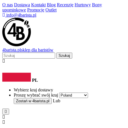
O nas
Dostawa
Kontakt
Blog
Recenzje
Hurtowy
Bony
upominkowe
Promocje
Outlet
info@4barista.pl
4
barista
.pl
sklep dla baristów
Szukaj
PL
Wybierz kraj dostawy
Proszę wybrać swój kraj
Lub
Zostań w
4barista.pl