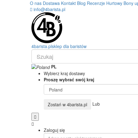
O nas
Dostawa
Kontakt
Blog
Recenzje
Hurtowy
Bony u
info@4barista.pl
4
barista
.pl
sklep dla baristów
PL
Wybierz kraj dostawy
Proszę wybrać swój kraj
Lub
Zostań w
4barista.pl
Zaloguj się