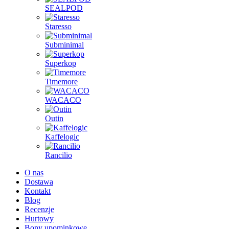
SEALPOD
Staresso
Subminimal
Superkop
Timemore
WACACO
Outin
Kaffelogic
Rancilio
O nas
Dostawa
Kontakt
Blog
Recenzje
Hurtowy
Bony upominkowe