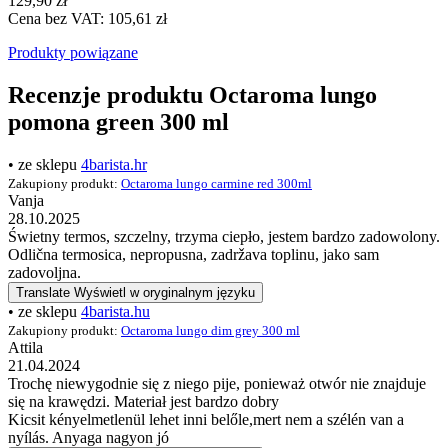
129,90 zł
Cena bez VAT: 105,61 zł
Produkty powiązane
Recenzje produktu Octaroma lungo
pomona green 300 ml
• ze sklepu
4barista.hr
Zakupiony produkt:
Octaroma lungo carmine red 300ml
Vanja
28.10.2025
Świetny termos, szczelny, trzyma ciepło, jestem bardzo zadowolony.
Odlična termosica, nepropusna, zadržava toplinu, jako sam
zadovoljna.
Translate
Wyświetl w oryginalnym języku
• ze sklepu
4barista.hu
Zakupiony produkt:
Octaroma lungo dim grey 300 ml
Attila
21.04.2024
Trochę niewygodnie się z niego pije, ponieważ otwór nie znajduje
się na krawędzi. Materiał jest bardzo dobry
Kicsit kényelmetlenül lehet inni belőle,mert nem a szélén van a
nyílás. Anyaga nagyon jó