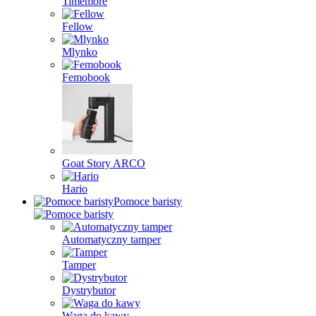
Timemore
Fellow
Mlynko
Femobook
Goat Story ARCO
Hario
Pomoce baristy
Automatyczny tamper
Tamper
Dystrybutor
Waga do kawy