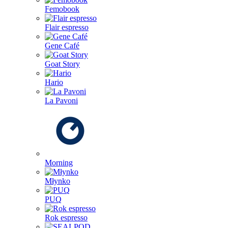
Femobook
Flair espresso
Gene Café
Goat Story
Hario
La Pavoni
Morning
Młynko
PUQ
Rok espresso