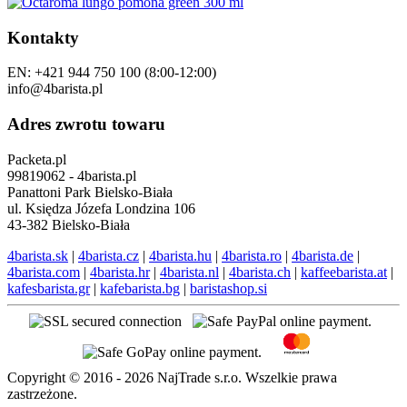
Kontakty
EN: +421 944 750 100 (8:00-12:00)
info@4barista.pl
Adres zwrotu towaru
Packeta.pl
99819062 - 4barista.pl
Panattoni Park Bielsko-Biała
ul. Księdza Józefa Londzina 106
43-382 Bielsko-Biała
4barista.sk
|
4barista.cz
|
4barista.hu
|
4barista.ro
|
4barista.de
|
4barista.com
|
4barista.hr
|
4barista.nl
|
4barista.ch
|
kaffeebarista.at
|
kafesbarista.gr
|
kafebarista.bg
|
baristashop.si
Copyright © 2016 - 2026 NajTrade s.r.o. Wszelkie prawa
zastrzeżone.