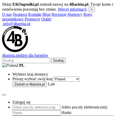
Sklep
EKOapsulki.pl
zmienił nazwę na
4Barista.pl
. Twoje konto i
zamówienia pozostają bez zmian.
Więcej informacji
.
×
O nas
Dostawa
Kontakt
Blog
Recenzje
Hurtowy
Bony
upominkowe
Promocje
Outlet
info@4barista.pl
4
barista
.pl
sklep dla baristów
Szukaj
PL
Wybierz kraj dostawy
Proszę wybrać swój kraj
Lub
Zostań w
4barista.pl
Zaloguj się
Adres poczty elektronicznej:
Hasło: