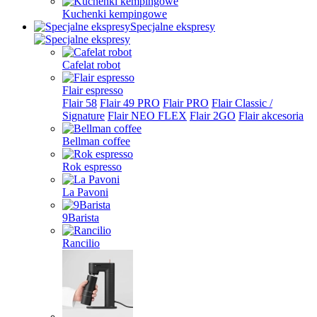
Kuchenki kempingowe
Specjalne ekspresy
Cafelat robot
Flair espresso
Flair 58
Flair 49 PRO
Flair PRO
Flair Classic /
Signature
Flair NEO FLEX
Flair 2GO
Flair akcesoria
Bellman coffee
Rok espresso
La Pavoni
9Barista
Rancilio