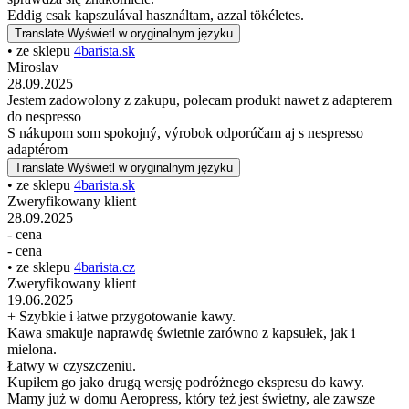
Eddig csak kapszulával használtam, azzal tökéletes.
Translate
Wyświetl w oryginalnym języku
• ze sklepu
4barista.sk
Miroslav
28.09.2025
Jestem zadowolony z zakupu, polecam produkt nawet z adapterem
do nespresso
S nákupom som spokojný, výrobok odporúčam aj s nespresso
adaptérom
Translate
Wyświetl w oryginalnym języku
• ze sklepu
4barista.sk
Zweryfikowany klient
28.09.2025
- cena
- cena
• ze sklepu
4barista.cz
Zweryfikowany klient
19.06.2025
+ Szybkie i łatwe przygotowanie kawy.
Kawa smakuje naprawdę świetnie zarówno z kapsułek, jak i
mielona.
Łatwy w czyszczeniu.
Kupiłem go jako drugą wersję podróżnego ekspresu do kawy.
Mamy już w domu Aeropress, który też jest świetny, ale zawsze