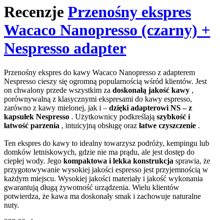
Recenzje
Przenośny ekspres
Wacaco Nanopresso (czarny) +
Nespresso adapter
Przenośny ekspres do kawy Wacaco Nanopresso z adapterem
Nespresso cieszy się ogromną popularnością wśród klientów. Jest
on chwalony przede wszystkim za
doskonałą jakość kawy
,
porównywalną z klasycznymi ekspresami do kawy espresso,
zarówno z kawy mielonej, jak i –
dzięki adapterowi NS – z
kapsułek Nespresso
. Użytkownicy podkreślają
szybkość i
łatwość parzenia
, intuicyjną obsługę oraz
łatwe czyszczenie
.
Ten ekspres do kawy to idealny towarzysz podróży, kempingu lub
domków letniskowych, gdzie nie ma prądu, ale jest dostęp do
ciepłej wody. Jego
kompaktowa i lekka konstrukcja
sprawia, że
przygotowywanie wysokiej jakości espresso jest przyjemnością w
każdym miejscu. Wysokiej jakości materiały i jakość wykonania
gwarantują długą żywotność urządzenia. Wielu klientów
potwierdza, że kawa ma doskonały smak i zachowuje naturalne
nuty.