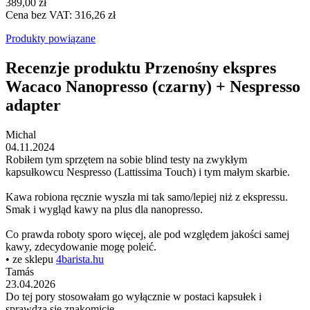
389,00 zł
Cena bez VAT: 316,26 zł
Produkty powiązane
Recenzje produktu Przenośny ekspres
Wacaco Nanopresso (czarny) + Nespresso
adapter
Michal
04.11.2024
Robiłem tym sprzętem na sobie blind testy na zwykłym
kapsułkowcu Nespresso (Lattissima Touch) i tym małym skarbie.
Kawa robiona ręcznie wyszła mi tak samo/lepiej niż z ekspressu.
Smak i wygląd kawy na plus dla nanopresso.
Co prawda roboty sporo więcej, ale pod względem jakości samej
kawy, zdecydowanie mogę poleić.
• ze sklepu
4barista.hu
Tamás
23.04.2026
Do tej pory stosowałam go wyłącznie w postaci kapsułek i
sprawdza się znakomicie.