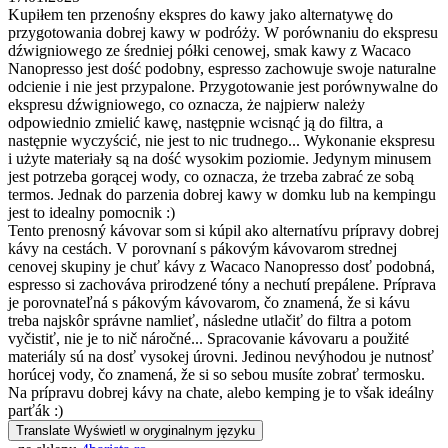
Kupiłem ten przenośny ekspres do kawy jako alternatywę do
przygotowania dobrej kawy w podróży. W porównaniu do ekspresu
dźwigniowego ze średniej półki cenowej, smak kawy z Wacaco
Nanopresso jest dość podobny, espresso zachowuje swoje naturalne
odcienie i nie jest przypalone. Przygotowanie jest porównywalne do
ekspresu dźwigniowego, co oznacza, że najpierw należy
odpowiednio zmielić kawę, następnie wcisnąć ją do filtra, a
następnie wyczyścić, nie jest to nic trudnego... Wykonanie ekspresu
i użyte materiały są na dość wysokim poziomie. Jedynym minusem
jest potrzeba gorącej wody, co oznacza, że trzeba zabrać ze sobą
termos. Jednak do parzenia dobrej kawy w domku lub na kempingu
jest to idealny pomocnik :)
Tento prenosný kávovar som si kúpil ako alternatívu prípravy dobrej
kávy na cestách. V porovnaní s pákovým kávovarom strednej
cenovej skupiny je chuť kávy z Wacaco Nanopresso dosť podobná,
espresso si zachováva prirodzené tóny a nechutí prepálene. Príprava
je porovnateľná s pákovým kávovarom, čo znamená, že si kávu
treba najskôr správne namlieť, následne utlačiť do filtra a potom
vyčistiť, nie je to nič náročné... Spracovanie kávovaru a použité
materiály sú na dosť vysokej úrovni. Jedinou nevýhodou je nutnosť
horúcej vody, čo znamená, že si so sebou musíte zobrať termosku.
Na prípravu dobrej kávy na chate, alebo kemping je to však ideálny
parťák :)
Translate
Wyświetl w oryginalnym języku