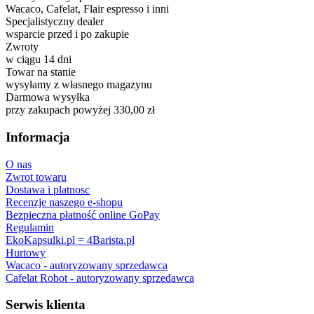
Wacaco, Cafelat, Flair espresso i inni
Specjalistyczny dealer
wsparcie przed i po zakupie
Zwroty
w ciągu 14 dni
Towar na stanie
wysyłamy z własnego magazynu
Darmowa wysyłka
przy zakupach powyżej 330,00 zł
Informacja
O nas
Zwrot towaru
Dostawa i platnosc
Recenzje naszego e-shopu
Bezpieczna płatność online GoPay
Regulamin
EkoKapsulki.pl = 4Barista.pl
Hurtowy
Wacaco - autoryzowany sprzedawca
Cafelat Robot - autoryzowany sprzedawca
Serwis klienta