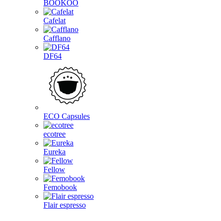
BOOKOO
Cafelat
Cafflano
DF64
ECO Capsules
ecotree
Eureka
Fellow
Femobook
Flair espresso