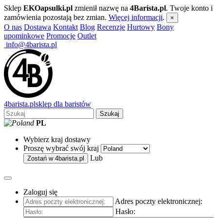
Sklep
EKOapsulki.pl
zmienił nazwę na
4Barista.pl
. Twoje konto i
zamówienia pozostają bez zmian.
Więcej informacji
.
×
O nas
Dostawa
Kontakt
Blog
Recenzje
Hurtowy
Bony
upominkowe
Promocje
Outlet
info@4barista.pl
4
barista
.pl
sklep dla baristów
Szukaj
PL
Wybierz kraj dostawy
Proszę wybrać swój kraj
Lub
Zostań w
4barista.pl
Zaloguj się
Adres poczty elektronicznej:
Hasło: