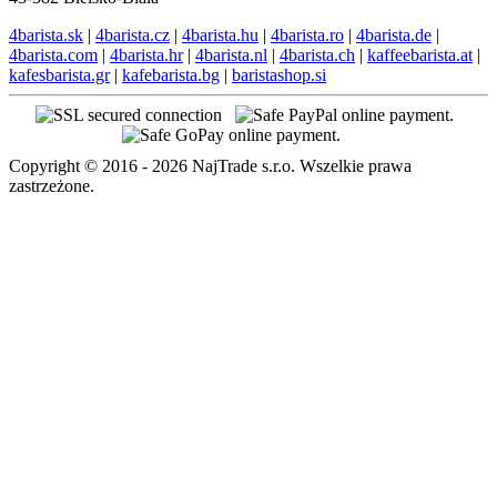
4barista.sk
|
4barista.cz
|
4barista.hu
|
4barista.ro
|
4barista.de
|
4barista.com
|
4barista.hr
|
4barista.nl
|
4barista.ch
|
kaffeebarista.at
|
kafesbarista.gr
|
kafebarista.bg
|
baristashop.si
Copyright © 2016 - 2026 NajTrade s.r.o. Wszelkie prawa
zastrzeżone.