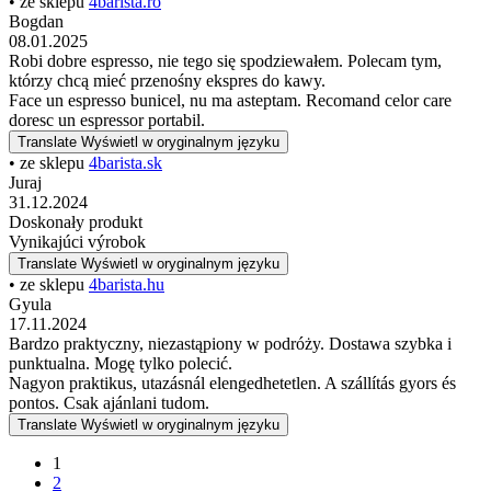
• ze sklepu
4barista.ro
Bogdan
08.01.2025
Robi dobre espresso, nie tego się spodziewałem. Polecam tym,
którzy chcą mieć przenośny ekspres do kawy.
Face un espresso bunicel, nu ma asteptam. Recomand celor care
doresc un espressor portabil.
Translate
Wyświetl w oryginalnym języku
• ze sklepu
4barista.sk
Juraj
31.12.2024
Doskonały produkt
Vynikajúci výrobok
Translate
Wyświetl w oryginalnym języku
• ze sklepu
4barista.hu
Gyula
17.11.2024
Bardzo praktyczny, niezastąpiony w podróży. Dostawa szybka i
punktualna. Mogę tylko polecić.
Nagyon praktikus, utazásnál elengedhetetlen. A szállítás gyors és
pontos. Csak ajánlani tudom.
Translate
Wyświetl w oryginalnym języku
1
2