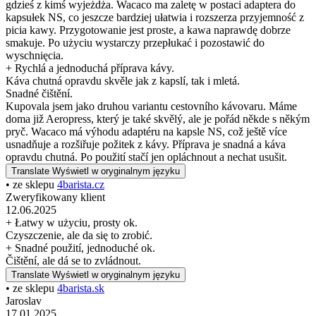
gdzieś z kimś wyjeżdża. Wacaco ma zaletę w postaci adaptera do
kapsułek NS, co jeszcze bardziej ułatwia i rozszerza przyjemność z
picia kawy. Przygotowanie jest proste, a kawa naprawdę dobrze
smakuje. Po użyciu wystarczy przepłukać i pozostawić do
wyschnięcia.
+ Rychlá a jednoduchá příprava kávy.
Káva chutná opravdu skvěle jak z kapslí, tak i mletá.
Snadné čištění.
Kupovala jsem jako druhou variantu cestovního kávovaru. Máme
doma již Aeropress, který je také skvělý, ale je pořád někde s někým
pryč. Wacaco má výhodu adaptéru na kapsle NS, což ještě více
usnadňuje a rozšiřuje požitek z kávy. Příprava je snadná a káva
opravdu chutná. Po použití stačí jen opláchnout a nechat usušit.
Translate
Wyświetl w oryginalnym języku
• ze sklepu
4barista.cz
Zweryfikowany klient
12.06.2025
+ Łatwy w użyciu, prosty ok.
Czyszczenie, ale da się to zrobić.
+ Snadné použití, jednoduché ok.
Čištění, ale dá se to zvládnout.
Translate
Wyświetl w oryginalnym języku
• ze sklepu
4barista.sk
Jaroslav
17.01.2025