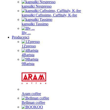
kapsułki Nespresso
kapsułki Cafissimo, Caffitaly, K-fee
kapsułki Tassimo
Illy ...
Producenci
1Zpresso
4Barista
9Barista
Aram coffee
Bellman coffee