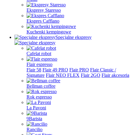
Ekspresy Staresso
Ekspres Cafflano
Kuchenki kempingowe
Specjalne ekspresy
Cafelat robot
Flair espresso
Flair 58
Flair 49 PRO
Flair PRO
Flair Classic /
Signature
Flair NEO FLEX
Flair 2GO
Flair akcesoria
Bellman coffee
Rok espresso
La Pavoni
9Barista
Rancilio