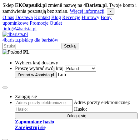
Sklep
EKOapsulki.pl
zmienił nazwę na
4Barista.pl
. Twoje konto i
zamówienia pozostają bez zmian.
Więcej informacji
.
×
O nas
Dostawa
Kontakt
Blog
Recenzje
Hurtowy
Bony
upominkowe
Promocje
Outlet
info@4barista.pl
4
barista
.pl
sklep dla baristów
Szukaj
PL
Wybierz kraj dostawy
Proszę wybrać swój kraj
Lub
Zostań w
4barista.pl
Zaloguj się
Adres poczty elektronicznej:
Hasło:
Zaloguj się
Zapomniane hasło
Zarejestruj się