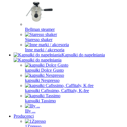
Bellman steamer
Staresso shaker
Inne marki / akcesoria
Kapsułki do napełniania
kapsułki Dolce Gusto
kapsułki Nespresso
kapsułki Cafissimo, Caffitaly, K-fee
kapsułki Tassimo
Illy ...
Producenci
1Zpresso