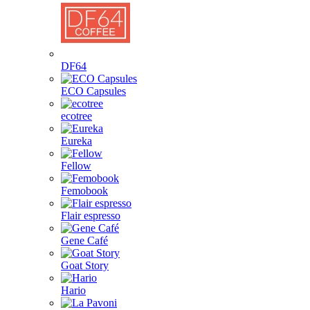
DF64
ECO Capsules
ecotree
Eureka
Fellow
Femobook
Flair espresso
Gene Café
Goat Story
Hario