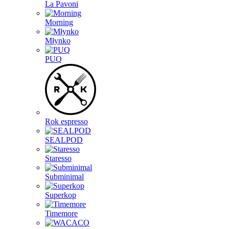
La Pavoni
Morning
Młynko
PUQ
Rok espresso
SEALPOD
Staresso
Subminimal
Superkop
Timemore