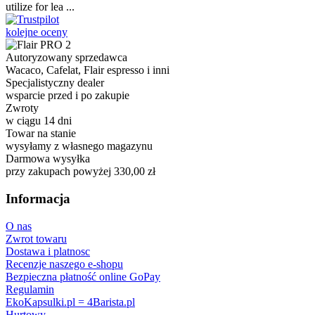
utilize for lea ...
kolejne oceny
Autoryzowany sprzedawca
Wacaco, Cafelat, Flair espresso i inni
Specjalistyczny dealer
wsparcie przed i po zakupie
Zwroty
w ciągu 14 dni
Towar na stanie
wysyłamy z własnego magazynu
Darmowa wysyłka
przy zakupach powyżej 330,00 zł
Informacja
O nas
Zwrot towaru
Dostawa i platnosc
Recenzje naszego e-shopu
Bezpieczna płatność online GoPay
Regulamin
EkoKapsulki.pl = 4Barista.pl
Hurtowy