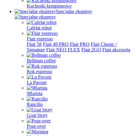
Kuchenki kempingowe
Specjalne ekspresy
Cafelat robot
Flair espresso
Flair 58
Flair 49 PRO
Flair PRO
Flair Classic /
Signature
Flair NEO FLEX
Flair 2GO
Flair akcesoria
Bellman coffee
Rok espresso
La Pavoni
9Barista
Rancilio
Goat Story
Pour-over