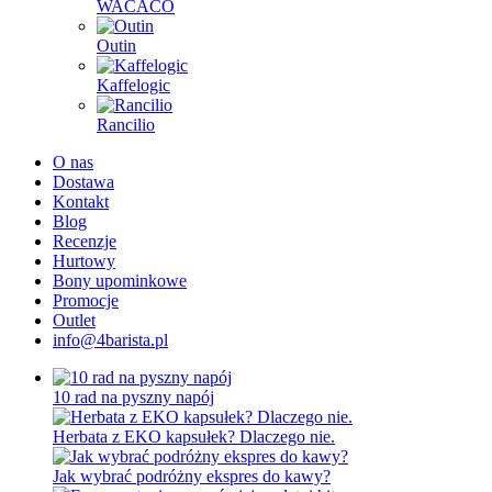
WACACO
Outin
Kaffelogic
Rancilio
O nas
Dostawa
Kontakt
Blog
Recenzje
Hurtowy
Bony upominkowe
Promocje
Outlet
info@4barista.pl
10 rad na pyszny napój
Herbata z EKO kapsułek? Dlaczego nie.
Jak wybrać podróżny ekspres do kawy?