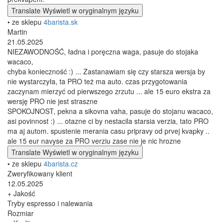
Translate
Wyświetl w oryginalnym języku
• ze sklepu
4barista.sk
Martin
21.05.2025
NIEZAWODNOŚĆ, ładna i poręczna waga, pasuje do stojaka
wacaco,
chyba konieczność :) ... Zastanawiam się czy starsza wersja by
nie wystarczyła, ta PRO też ma auto. czas przygotowania
zaczynam mierzyć od pierwszego zrzutu ... ale 15 euro ekstra za
wersję PRO nie jest straszne
SPOKOJNOST, pekna a sikovna vaha, pasuje do stojanu wacaco,
asi povinnost :) ... otazne ci by nestacila starsia verzia, tato PRO
ma aj autom. spustenie merania casu pripravy od prvej kvapky ..
ale 15 eur navyse za PRO verziu zase nie je nic hrozne
Translate
Wyświetl w oryginalnym języku
• ze sklepu
4barista.cz
Zweryfikowany klient
12.05.2025
+ Jakość
Tryby espresso i nalewania
Rozmiar