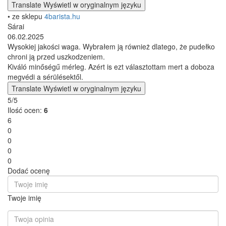
Translate
Wyświetl w oryginalnym języku
• ze sklepu
4barista.hu
Sárai
06.02.2025
Wysokiej jakości waga. Wybrałem ją również dlatego, że pudełko
chroni ją przed uszkodzeniem.
Kiváló minőségű mérleg. Azért is ezt választottam mert a doboza
megvédi a sérülésektől.
Translate
Wyświetl w oryginalnym języku
5/5
Ilość ocen:
6
6
0
0
0
0
Dodać ocenę
Twoje imię