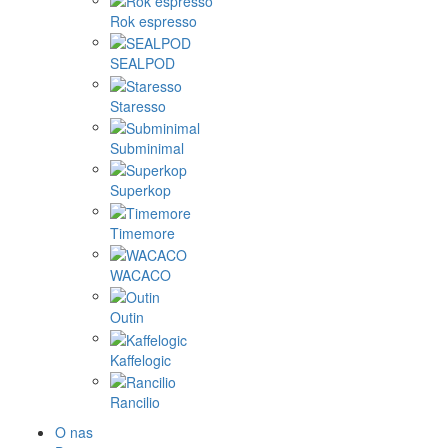
Rok espresso
SEALPOD
Staresso
Subminimal
Superkop
Timemore
WACACO
Outin
Kaffelogic
Rancilio
O nas