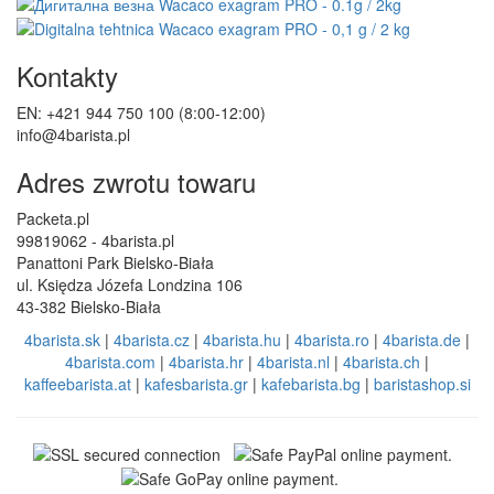
Kontakty
EN: +421 944 750 100 (8:00-12:00)
info@4barista.pl
Adres zwrotu towaru
Packeta.pl
99819062 - 4barista.pl
Panattoni Park Bielsko-Biała
ul. Księdza Józefa Londzina 106
43-382 Bielsko-Biała
4barista.sk
|
4barista.cz
|
4barista.hu
|
4barista.ro
|
4barista.de
|
4barista.com
|
4barista.hr
|
4barista.nl
|
4barista.ch
|
kaffeebarista.at
|
kafesbarista.gr
|
kafebarista.bg
|
baristashop.si