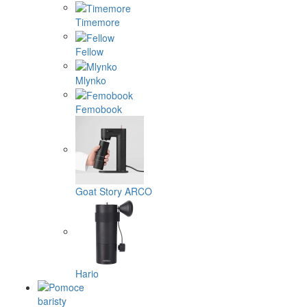
Timemore
Fellow
Mlynko
Femobook
Goat Story ARCO
Hario