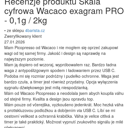
Recenzje produktu Skala
cyfrowa Wacaco exagram PRO
- 0,1g / 2kg
• ze sklepu
4barista.cz
Zweryfikowany klient
27.01.2026
Mam Picopresso od Wacaco i nie mogłem się oprzeć zakupowi
wagi od tej samej firmy. Jakość i design są naprawdę na
najwyższym poziomie.
Mam ją dopiero od wczoraj, wypróbowałem raz. Bardzo ładna
waga z antypoślizgowym spodem i ładowaniem przez USB C.
Podoba mi się rozmiar podróżny i pudełko ochronne. Waga jest
bardzo czuła, a timer jest również przydatny. Opcja wyłączenia
sygnału dźwiękowego jest miłą niespodzianką.
Mám od Wacaco Picopresso a neodolala jsem abych koupila váhu
od stejné firmy. Kvalita a design jsou opravdu top.
Mám pouze od včerejška, vyzkoušeno jedenkrát. Moc hezká váha
s protiskluzovou podložkou a dobíjením via USB C. Líbí se mi
cestovní velikost a ochranná krabička. Váha je velice citlivá a
timer je také praktický. Možnost vypnutí zvukového signálu je milé
překvapení.