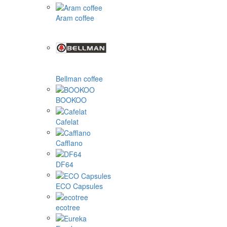
Aram coffee
Bellman coffee
BOOKOO
Cafelat
Cafflano
DF64
ECO Capsules
ecotree