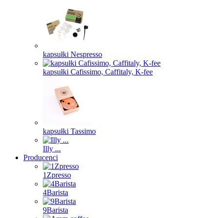
kapsułki Nespresso
kapsułki Cafissimo, Caffitaly, K-fee
kapsułki Tassimo
Illy ...
Producenci
1Zpresso
4Barista
9Barista