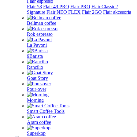
Flair espresso
Flair 58
Flair 49 PRO
Flair PRO
Flair Classic /
Signature
Flair NEO FLEX
Flair 2GO
Flair akcesoria
Bellman coffee
Rok espresso
La Pavoni
9Barista
Rancilio
Goat Story
Pour-over
Morning
Smart Coffee Tools
Aram coffee
Superkop