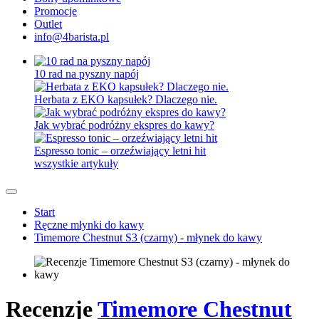
Promocje
Outlet
info@4barista.pl
10 rad na pyszny napój
Herbata z EKO kapsułek? Dlaczego nie.
Jak wybrać podróżny ekspres do kawy?
Espresso tonic – orzeźwiający letni hit
wszystkie artykuły
Start
Ręczne młynki do kawy
Timemore Chestnut S3 (czarny) - młynek do kawy
Recenzje
Timemore Chestnut