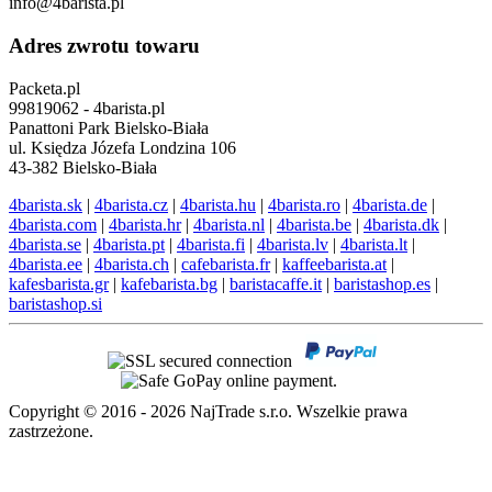
info@4barista.pl
Adres zwrotu towaru
Packeta.pl
99819062 - 4barista.pl
Panattoni Park Bielsko-Biała
ul. Księdza Józefa Londzina 106
43-382 Bielsko-Biała
4barista.sk
|
4barista.cz
|
4barista.hu
|
4barista.ro
|
4barista.de
|
4barista.com
|
4barista.hr
|
4barista.nl
|
4barista.be
|
4barista.dk
|
4barista.se
|
4barista.pt
|
4barista.fi
|
4barista.lv
|
4barista.lt
|
4barista.ee
|
4barista.ch
|
cafebarista.fr
|
kaffeebarista.at
|
kafesbarista.gr
|
kafebarista.bg
|
baristacaffe.it
|
baristashop.es
|
baristashop.si
Copyright © 2016 - 2026 NajTrade s.r.o. Wszelkie prawa
zastrzeżone.