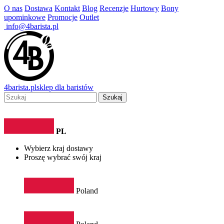
O nas
Dostawa
Kontakt
Blog
Recenzje
Hurtowy
Bony
upominkowe
Promocje
Outlet
info@4barista.pl
4
barista
.pl
sklep dla baristów
Szukaj
PL
Wybierz kraj dostawy
Proszę wybrać swój kraj
Poland