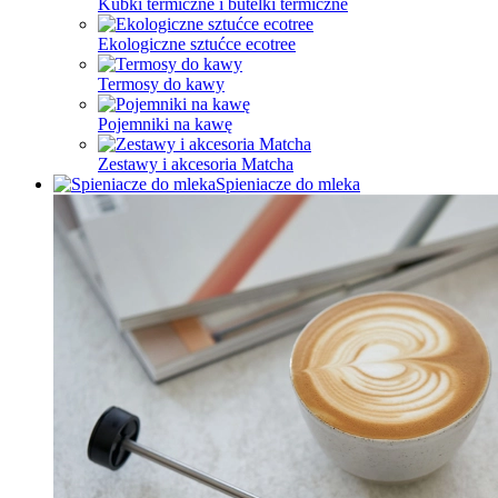
Kubki termiczne i butelki termiczne
Ekologiczne sztućce ecotree
Termosy do kawy
Pojemniki na kawę
Zestawy i akcesoria Matcha
Spieniacze do mleka