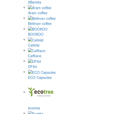
9Barista
Aram coffee
Bellman coffee
BOOKOO
Cafelat
Cafflano
DF64
ECO Capsules
ecotree