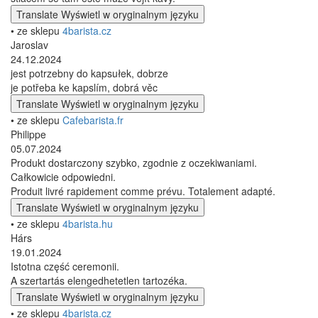
Translate
Wyświetl w oryginalnym języku
• ze sklepu
4barista.cz
Jaroslav
24.12.2024
jest potrzebny do kapsułek, dobrze
je potřeba ke kapslím, dobrá věc
Translate
Wyświetl w oryginalnym języku
• ze sklepu
Cafebarista.fr
Philippe
05.07.2024
Produkt dostarczony szybko, zgodnie z oczekiwaniami.
Całkowicie odpowiedni.
Produit livré rapidement comme prévu. Totalement adapté.
Translate
Wyświetl w oryginalnym języku
• ze sklepu
4barista.hu
Hárs
19.01.2024
Istotna część ceremonii.
A szertartás elengedhetetlen tartozéka.
Translate
Wyświetl w oryginalnym języku
• ze sklepu
4barista.cz