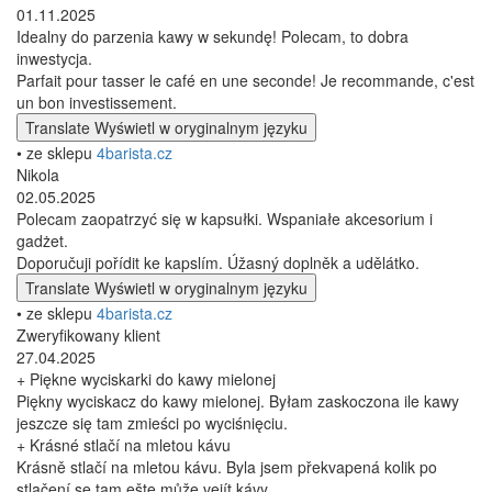
01.11.2025
Idealny do parzenia kawy w sekundę! Polecam, to dobra
inwestycja.
Parfait pour tasser le café en une seconde! Je recommande, c'est
un bon investissement.
Translate
Wyświetl w oryginalnym języku
• ze sklepu
4barista.cz
Nikola
02.05.2025
Polecam zaopatrzyć się w kapsułki. Wspaniałe akcesorium i
gadżet.
Doporučuji pořídit ke kapslím. Úžasný doplněk a udělátko.
Translate
Wyświetl w oryginalnym języku
• ze sklepu
4barista.cz
Zweryfikowany klient
27.04.2025
+ Piękne wyciskarki do kawy mielonej
Piękny wyciskacz do kawy mielonej. Byłam zaskoczona ile kawy
jeszcze się tam zmieści po wyciśnięciu.
+ Krásné stlačí na mletou kávu
Krásně stlačí na mletou kávu. Byla jsem překvapená kolik po
stlačení se tam ešte může vejít kávy.