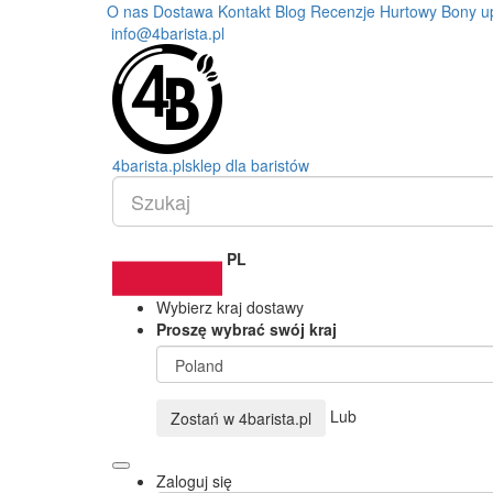
O nas
Dostawa
Kontakt
Blog
Recenzje
Hurtowy
Bony u
info@4barista.pl
4
barista
.pl
sklep dla baristów
PL
Wybierz kraj dostawy
Proszę wybrać swój kraj
Lub
Zostań w
4barista.pl
Zaloguj się