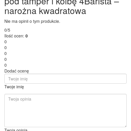
pod tamper i kolbę 4Barista –
narożna kwadratowa
Nie ma opinii o tym produkcie.
0/5
Ilość ocen:
0
0
0
0
0
0
Dodać ocenę
Twoje imię
Twoja opinia