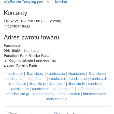
Kontakty
EN: +421 944 750 100 (8:00-12:00)
info@4barista.pl
Adres zwrotu towaru
Packeta.pl
99819062 - 4barista.pl
Panattoni Park Bielsko-Biała
ul. Księdza Józefa Londzina 106
43-382 Bielsko-Biała
4barista.sk
|
4barista.cz
|
4barista.hu
|
4barista.ro
|
4barista.de
|
4barista.com
|
4barista.hr
|
4barista.nl
|
4barista.be
|
4barista.dk
|
4barista.se
|
4barista.pt
|
4barista.fi
|
4barista.lv
|
4barista.lt
|
4barista.ee
|
4barista.ch
|
cafebarista.fr
|
kaffeebarista.at
|
kafesbarista.gr
|
kafebarista.bg
|
baristacaffe.it
|
baristashop.es
|
baristashop.si