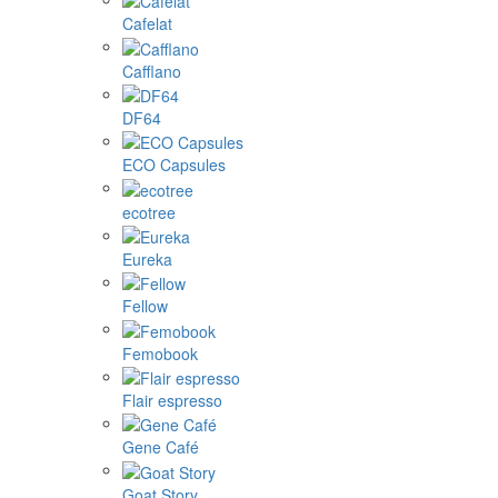
Cafelat
Cafflano
DF64
ECO Capsules
ecotree
Eureka
Fellow
Femobook
Flair espresso
Gene Café
Goat Story