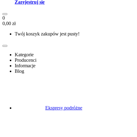
Zarejestruj się
0
0,00 zł
Twój koszyk zakupów jest pusty!
Kategorie
Producenci
Informacje
Blog
Ekspresy podróżne
Outin
Ekspresy Staresso
Ekspres Cafflano
Kuchenki kempingowe
Specjalne ekspresy