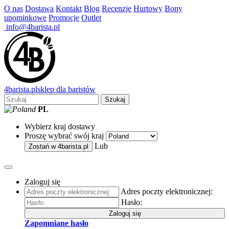
O nas
Dostawa
Kontakt
Blog
Recenzje
Hurtowy
Bony
upominkowe
Promocje
Outlet
info@4barista.pl
4
barista
.pl
sklep dla baristów
Szukaj
PL
Wybierz kraj dostawy
Proszę wybrać swój kraj
Lub
Zostań w
4barista.pl
Zaloguj się
Adres poczty elektronicznej:
Hasło:
Zaloguj się
Zapomniane hasło