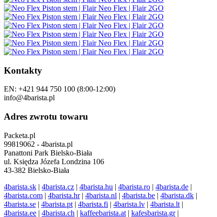
Kontakty
EN: +421 944 750 100 (8:00-12:00)
info@4barista.pl
Adres zwrotu towaru
Packeta.pl
99819062 - 4barista.pl
Panattoni Park Bielsko-Biała
ul. Księdza Józefa Londzina 106
43-382 Bielsko-Biała
4barista.sk
|
4barista.cz
|
4barista.hu
|
4barista.ro
|
4barista.de
|
4barista.com
|
4barista.hr
|
4barista.nl
|
4barista.be
|
4barista.dk
|
4barista.se
|
4barista.pt
|
4barista.fi
|
4barista.lv
|
4barista.lt
|
4barista.ee
|
4barista.ch
|
kaffeebarista.at
|
kafesbarista.gr
|