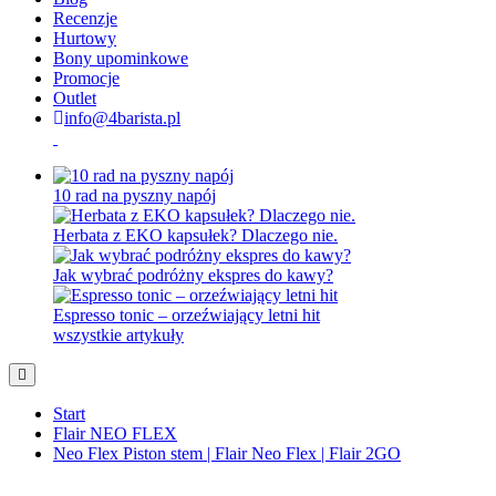
Recenzje
Hurtowy
Bony upominkowe
Promocje
Outlet
info@4barista.pl
10 rad na pyszny napój
Herbata z EKO kapsułek? Dlaczego nie.
Jak wybrać podróżny ekspres do kawy?
Espresso tonic – orzeźwiający letni hit
wszystkie artykuły
Start
Flair NEO FLEX
Neo Flex Piston stem | Flair Neo Flex | Flair 2GO