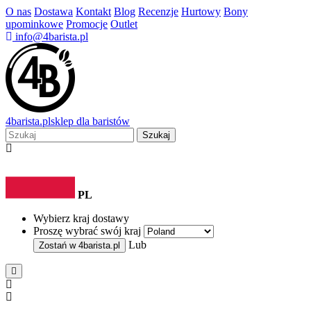
O nas
Dostawa
Kontakt
Blog
Recenzje
Hurtowy
Bony
upominkowe
Promocje
Outlet
info@4barista.pl
4
barista
.pl
sklep dla baristów
Szukaj
PL
Wybierz kraj dostawy
Proszę wybrać swój kraj
Lub
Zostań w
4barista.pl