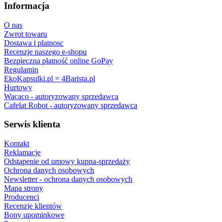
Informacja
O nas
Zwrot towaru
Dostawa i platnosc
Recenzje naszego e-shopu
Bezpieczna płatność online GoPay
Regulamin
EkoKapsulki.pl = 4Barista.pl
Hurtowy
Wacaco - autoryzowany sprzedawca
Cafelat Robot - autoryzowany sprzedawca
Serwis klienta
Kontakt
Reklamacje
Odstąpenie od umowy kupna-sprzedaży
Ochrona danych osobowych
Newsletter - ochrona danych osobowych
Mapa strony
Producenci
Recenzje klientów
Bony upominkowe