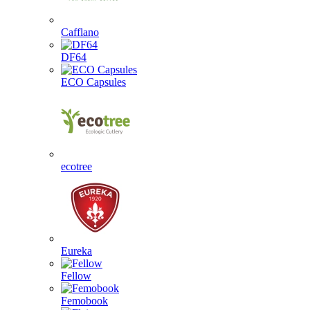
Cafflano
DF64
ECO Capsules
ecotree
Eureka
Fellow
Femobook