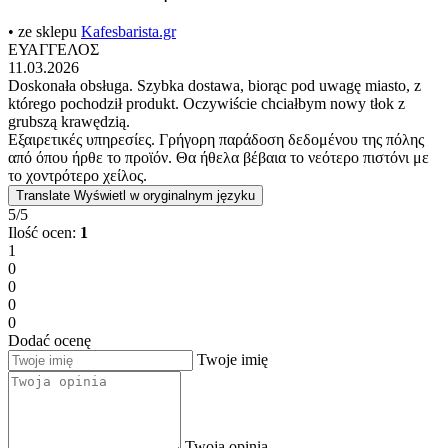
• ze sklepu
Kafesbarista.gr
ΕΥΑΓΓΕΛΟΣ
11.03.2026
Doskonała obsługa. Szybka dostawa, biorąc pod uwagę miasto, z
którego pochodził produkt. Oczywiście chciałbym nowy tłok z
grubszą krawędzią.
Εξαιρετικές υπηρεσίες. Γρήγορη παράδοση δεδομένου της πόλης
από όπου ήρθε το προϊόν. Θα ήθελα βέβαια το νεότερο πιστόνι με
το χοντρότερο χείλος.
Translate
Wyświetl w oryginalnym języku
5/5
Ilość ocen:
1
1
0
0
0
0
Dodać ocenę
Twoje imię
Twoja opinia