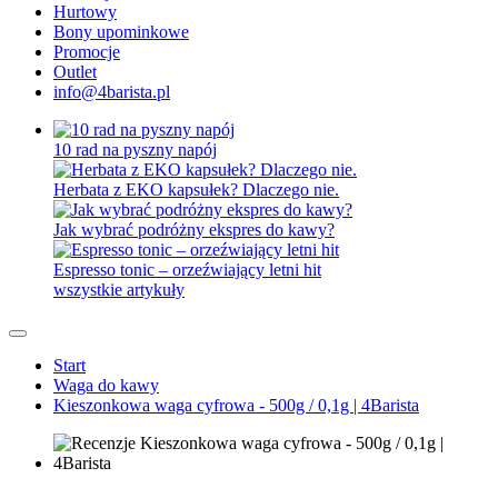
Hurtowy
Bony upominkowe
Promocje
Outlet
info@4barista.pl
10 rad na pyszny napój
Herbata z EKO kapsułek? Dlaczego nie.
Jak wybrać podróżny ekspres do kawy?
Espresso tonic – orzeźwiający letni hit
wszystkie artykuły
Start
Waga do kawy
Kieszonkowa waga cyfrowa - 500g / 0,1g | 4Barista