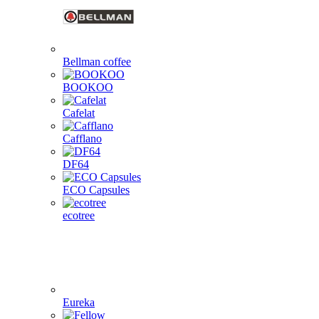
Bellman coffee
BOOKOO
Cafelat
Cafflano
DF64
ECO Capsules
ecotree
Eureka