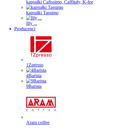
kapsułki Cafissimo, Caffitaly, K-fee
kapsułki Tassimo
Illy ...
Producenci
1Zpresso
4Barista
9Barista
Aram coffee