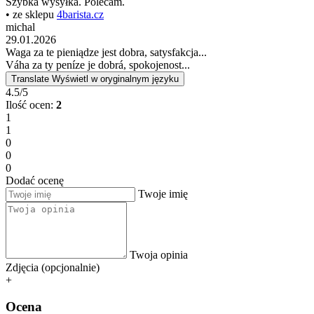
Szybka wysyłka. Polecam.
• ze sklepu
4barista.cz
michal
29.01.2026
Waga za te pieniądze jest dobra, satysfakcja...
Váha za ty peníze je dobrá, spokojenost...
Translate
Wyświetl w oryginalnym języku
4.5/5
Ilość ocen:
2
1
1
0
0
0
Dodać ocenę
Twoje imię
Twoja opinia
Zdjęcia (opcjonalnie)
+
Ocena