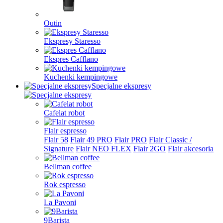
Outin
Ekspresy Staresso
Ekspres Cafflano
Kuchenki kempingowe
Specjalne ekspresy
Cafelat robot
Flair espresso
Flair 58
Flair 49 PRO
Flair PRO
Flair Classic /
Signature
Flair NEO FLEX
Flair 2GO
Flair akcesoria
Bellman coffee
Rok espresso
La Pavoni
9Barista