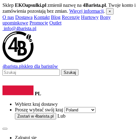
Sklep
EKOapsulki.pl
zmienił nazwę na
4Barista.pl
. Twoje konto i
zamówienia pozostają bez zmian.
Więcej informacji
.
×
O nas
Dostawa
Kontakt
Blog
Recenzje
Hurtowy
Bony
upominkowe
Promocje
Outlet
info@4barista.pl
4
barista
.pl
sklep dla baristów
Szukaj
PL
Wybierz kraj dostawy
Proszę wybrać swój kraj
Lub
Zostań w
4barista.pl
Zaloguj się