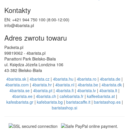
Kontakty
EN: +421 944 750 100 (8:00-12:00)
info@4barista.pl
Adres zwrotu towaru
Packeta.pl
99819062 - 4barista.pl
Panattoni Park Bielsko-Biała
ul. Księdza Józefa Londzina 106
43-382 Bielsko-Biała
4barista.sk
|
4barista.cz
|
4barista.hu
|
4barista.ro
|
4barista.de
|
4barista.com
|
4barista.hr
|
4barista.nl
|
4barista.be
|
4barista.dk
|
4barista.se
|
4barista.pt
|
4barista.fi
|
4barista.lv
|
4barista.lt
|
4barista.ee
|
4barista.ch
|
cafebarista.fr
|
kaffeebarista.at
|
kafesbarista.gr
|
kafebarista.bg
|
baristacaffe.it
|
baristashop.es
|
baristashop.si