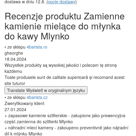
dostawa w dniu 12.8.
(
opcje dostawy
)
Recenzje produktu Zamienne
kamienie mielące do młynka
do kawy Mlynko
• ze sklepu
4barista.ro
gheorghe
18.04.2024
Wszystkie produkty są wysokiej jakości i polecam tę stronę
każdemu
Toate produsele sunt de calitate superioară și recomand acest
site tuturor
Translate
Wyświetl w oryginalnym języku
• ze sklepu
4barista.cz
Zweryfikowany klient
27.01.2024
+ zapasowe kamienie szlifierskie - zakupione jako prewencyjna
część zamienna do szlifierki Mlynko
+ náhradní mlecí kameny - zakoupeno preventivně jako nájradní
díl k mlýnku Mlynko