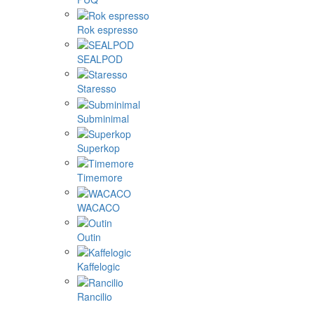
Rok espresso
SEALPOD
Staresso
Subminimal
Superkop
Timemore
WACACO
Outin
Kaffelogic
Rancilio