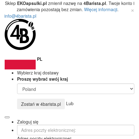
Sklep
EKOapsulki.pl
zmienił nazwę na
4Barista.pl
. Twoje konto i
×
zamówienia pozostają bez zmian.
Więcej informacji
.
info@4barista.pl
PL
Wybierz kraj dostawy
Proszę wybrać swój kraj
Lub
Zostań w
4barista.pl
Zaloguj się
Adres poczty elektronicznej: