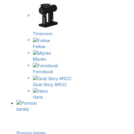
Timemore
Fellow
Mlynko
Femobook
Goat Story ARCO
Hario
Pomoce baristy