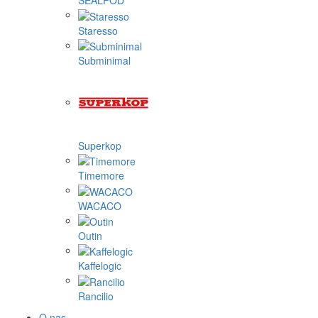
SEALPOD
Staresso
Subminimal
Superkop
Timemore
WACACO
Outin
Kaffelogic
Rancilio
O nas