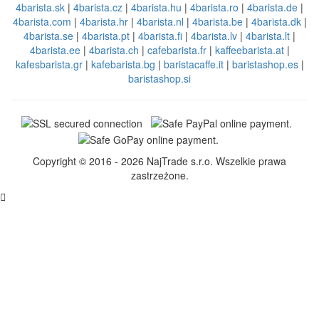
4barista.sk
|
4barista.cz
|
4barista.hu
|
4barista.ro
|
4barista.de
|
4barista.com
|
4barista.hr
|
4barista.nl
|
4barista.be
|
4barista.dk
|
4barista.se
|
4barista.pt
|
4barista.fi
|
4barista.lv
|
4barista.lt
|
4barista.ee
|
4barista.ch
|
cafebarista.fr
|
kaffeebarista.at
|
kafesbarista.gr
|
kafebarista.bg
|
baristacaffe.it
|
baristashop.es
|
baristashop.si
Copyright © 2016 - 2026 NajTrade s.r.o. Wszelkie prawa
zastrzeżone.