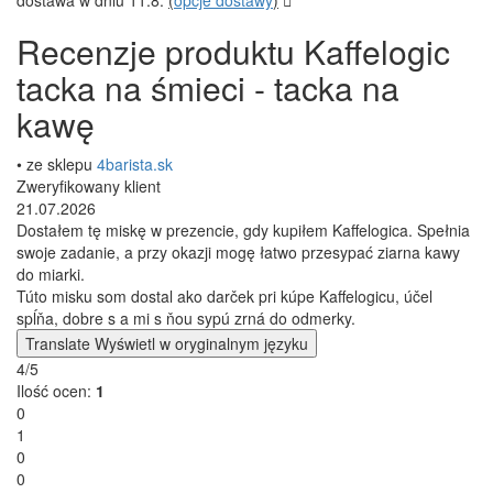
Recenzje produktu Kaffelogic
tacka na śmieci - tacka na
kawę
• ze sklepu
4barista.sk
Zweryfikowany klient
21.07.2026
Dostałem tę miskę w prezencie, gdy kupiłem Kaffelogica. Spełnia
swoje zadanie, a przy okazji mogę łatwo przesypać ziarna kawy
do miarki.
Túto misku som dostal ako darček pri kúpe Kaffelogicu, účel
spĺňa, dobre s a mi s ňou sypú zrná do odmerky.
Translate
Wyświetl w oryginalnym języku
4/5
Ilość ocen:
1
0
1
0
0