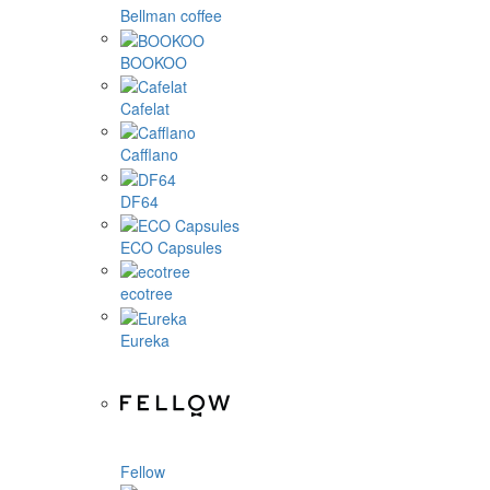
Bellman coffee
BOOKOO
Cafelat
Cafflano
DF64
ECO Capsules
ecotree
Eureka
Fellow