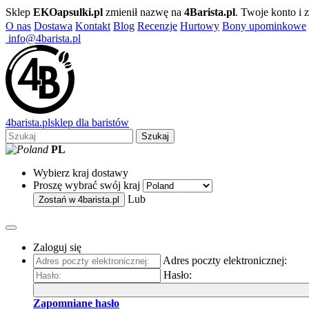
Sklep
EKOapsulki.pl
zmienił nazwę na
4Barista.pl
. Twoje konto i
O nas
Dostawa
Kontakt
Blog
Recenzje
Hurtowy
Bony upominkowe
info@4barista.pl
4
barista
.pl
sklep dla baristów
Szukaj
PL
Wybierz kraj dostawy
Proszę wybrać swój kraj
Lub
Zostań w
4barista.pl
Zaloguj się
Adres poczty elektronicznej:
Hasło:
Zapomniane hasło