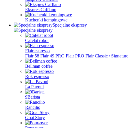
Ekspres Cafflano
Kuchenki kempingowe
Specjalne ekspresy
Cafelat robot
Flair espresso
Flair 58
Flair 49 PRO
Flair PRO
Flair Classic / Signatur
Bellman coffee
Rok espresso
La Pavoni
9Barista
Rancilio
Goat Story
Pour-over