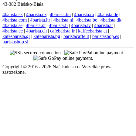
43-382 Bielsko-Biała
4barista.sk
|
4barista.cz
|
4barista.hu
|
4barista.ro
|
4barista.de
|
4barista.com
|
4barista.hr
|
4barista.nl
|
4barista.be
|
4barista.dk
|
4barista.se
|
4barista.pt
|
4barista.fi
|
4barista.lv
|
4barista.lt
|
4barista.ee
|
4barista.ch
|
cafebarista.fr
|
kaffeebarista.at
|
kafesbarista.gr
|
kafebarista.bg
|
baristacaffe.it
|
baristashop.es
|
baristashop.si
Copyright © 2016 - 2026 NajTrade s.r.o. Wszelkie prawa
zastrzeżone.