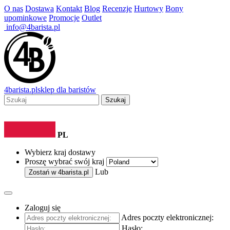
O nas
Dostawa
Kontakt
Blog
Recenzje
Hurtowy
Bony
upominkowe
Promocje
Outlet
info@4barista.pl
4
barista
.pl
sklep dla baristów
Szukaj
PL
Wybierz kraj dostawy
Proszę wybrać swój kraj
Lub
Zostań w
4barista.pl
Zaloguj się
Adres poczty elektronicznej:
Hasło: