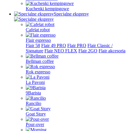
Kuchenki kempingowe
Specjalne ekspresy
Cafelat robot
Flair espresso
Flair 58
Flair 49 PRO
Flair PRO
Flair Classic /
Signature
Flair NEO FLEX
Flair 2GO
Flair akcesoria
Bellman coffee
Rok espresso
La Pavoni
9Barista
Rancilio
Goat Story
Pour-over