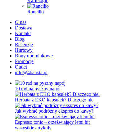
Kaffelogic
Rancilio
O nas
Dostawa
Kontakt
Blog
Recenzje
Hurtowy
Bony upominkowe
Promocje
Outlet
info@4barista.pl
10 rad na pyszny napój
Herbata z EKO kapsułek? Dlaczego nie.
Jak wybrać podróżny ekspres do kawy?
Espresso tonic – orzeźwiający letni hit
wszystkie artykuły