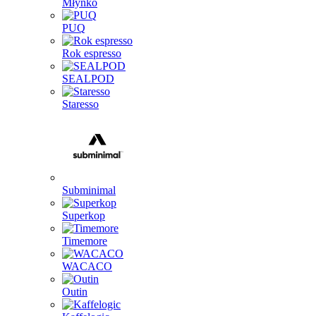
Młynko
PUQ
Rok espresso
SEALPOD
Staresso
Subminimal
Superkop
Timemore
WACACO
Outin