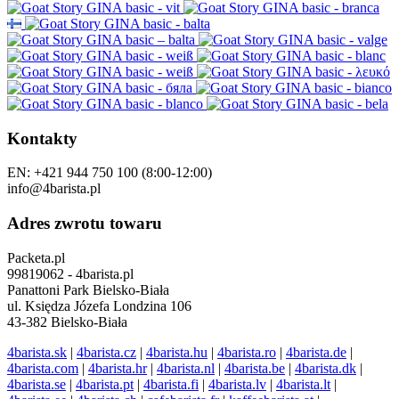
Kontakty
EN: +421 944 750 100 (8:00-12:00)
info@4barista.pl
Adres zwrotu towaru
Packeta.pl
99819062 - 4barista.pl
Panattoni Park Bielsko-Biała
ul. Księdza Józefa Londzina 106
43-382 Bielsko-Biała
4barista.sk
|
4barista.cz
|
4barista.hu
|
4barista.ro
|
4barista.de
|
4barista.com
|
4barista.hr
|
4barista.nl
|
4barista.be
|
4barista.dk
|
4barista.se
|
4barista.pt
|
4barista.fi
|
4barista.lv
|
4barista.lt
|