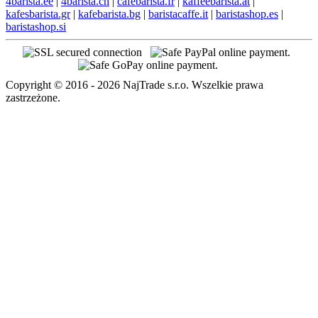
4barista.ee
|
4barista.ch
|
cafebarista.fr
|
kaffeebarista.at
|
kafesbarista.gr
|
kafebarista.bg
|
baristacaffe.it
|
baristashop.es
|
baristashop.si
Copyright © 2016 - 2026 NajTrade s.r.o. Wszelkie prawa
zastrzeżone.