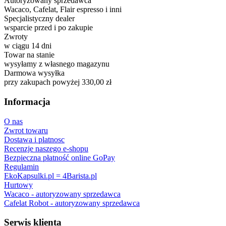
Autoryzowany sprzedawca
Wacaco, Cafelat, Flair espresso i inni
Specjalistyczny dealer
wsparcie przed i po zakupie
Zwroty
w ciągu 14 dni
Towar na stanie
wysyłamy z własnego magazynu
Darmowa wysyłka
przy zakupach powyżej 330,00 zł
Informacja
O nas
Zwrot towaru
Dostawa i platnosc
Recenzje naszego e-shopu
Bezpieczna płatność online GoPay
Regulamin
EkoKapsulki.pl = 4Barista.pl
Hurtowy
Wacaco - autoryzowany sprzedawca
Cafelat Robot - autoryzowany sprzedawca
Serwis klienta