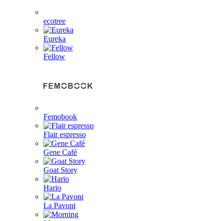
ecotree
Eureka
Fellow
Femobook
Flair espresso
Gene Café
Goat Story
Hario
La Pavoni