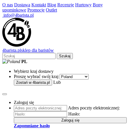
O nas
Dostawa
Kontakt
Blog
Recenzje
Hurtowy
Bony
upominkowe
Promocje
Outlet
info@4barista.pl
4
barista
.pl
sklep dla baristów
Szukaj
PL
Wybierz kraj dostawy
Proszę wybrać swój kraj
Lub
Zostań w
4barista.pl
Zaloguj się
Adres poczty elektronicznej:
Hasło:
Zaloguj się
Zapomniane hasło