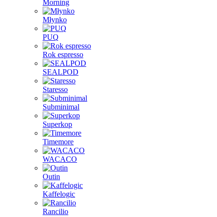
Morning
Młynko
PUQ
Rok espresso
SEALPOD
Staresso
Subminimal
Superkop
Timemore
WACACO
Outin
Kaffelogic
Rancilio