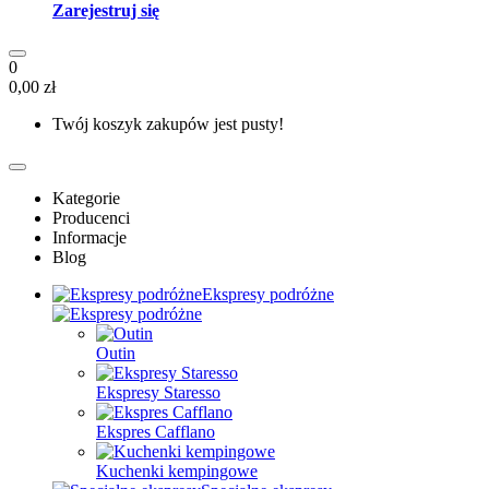
Zarejestruj się
0
0,00 zł
Twój koszyk zakupów jest pusty!
Kategorie
Producenci
Informacje
Blog
Ekspresy podróżne
Outin
Ekspresy Staresso
Ekspres Cafflano
Kuchenki kempingowe