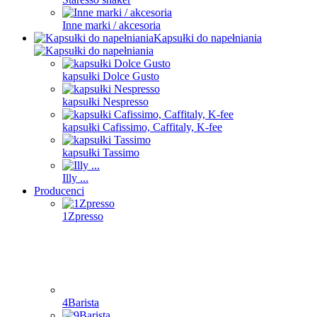
Inne marki / akcesoria
Kapsułki do napełniania
kapsułki Dolce Gusto
kapsułki Nespresso
kapsułki Cafissimo, Caffitaly, K-fee
kapsułki Tassimo
Illy ...
Producenci
1Zpresso
4Barista