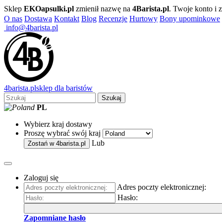
Sklep
EKOapsulki.pl
zmienił nazwę na
4Barista.pl
. Twoje konto i
O nas
Dostawa
Kontakt
Blog
Recenzje
Hurtowy
Bony upominkowe
info@4barista.pl
4
barista
.pl
sklep dla baristów
Szukaj
PL
Wybierz kraj dostawy
Proszę wybrać swój kraj
Lub
Zostań w
4barista.pl
Zaloguj się
Adres poczty elektronicznej:
Hasło:
Zapomniane hasło