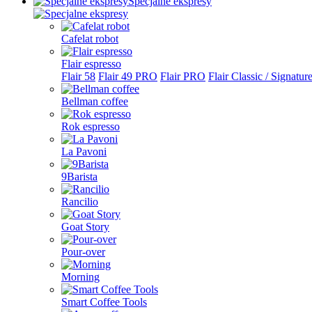
Specjalne ekspresy
Cafelat robot
Flair espresso
Flair 58
Flair 49 PRO
Flair PRO
Flair Classic / Signatur
Bellman coffee
Rok espresso
La Pavoni
9Barista
Rancilio
Goat Story
Pour-over
Morning
Smart Coffee Tools