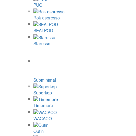
PUQ
Rok espresso
SEALPOD
Staresso
Subminimal
Superkop
Timemore
WACACO
Outin