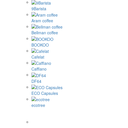
9Barista
Aram coffee
Bellman coffee
BOOKOO
Cafelat
Cafflano
DF64
ECO Capsules
ecotree