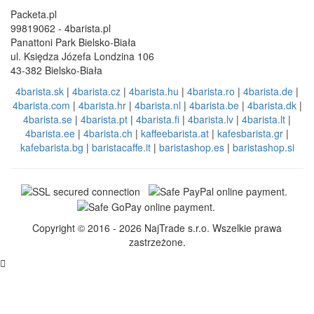
Packeta.pl
99819062 - 4barista.pl
Panattoni Park Bielsko-Biała
ul. Księdza Józefa Londzina 106
43-382 Bielsko-Biała
4barista.sk
|
4barista.cz
|
4barista.hu
|
4barista.ro
|
4barista.de
|
4barista.com
|
4barista.hr
|
4barista.nl
|
4barista.be
|
4barista.dk
|
4barista.se
|
4barista.pt
|
4barista.fi
|
4barista.lv
|
4barista.lt
|
4barista.ee
|
4barista.ch
|
kaffeebarista.at
|
kafesbarista.gr
|
kafebarista.bg
|
baristacaffe.it
|
baristashop.es
|
baristashop.si
Copyright © 2016 - 2026 NajTrade s.r.o. Wszelkie prawa
zastrzeżone.