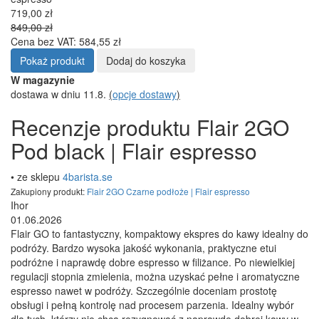
719,00 zł
849,00 zł
Cena bez VAT: 584,55 zł
Pokaż produkt
Dodaj do koszyka
W magazynie
dostawa w dniu 11.8.
(
opcje dostawy
)
Recenzje produktu Flair 2GO
Pod black | Flair espresso
• ze sklepu
4barista.se
Zakupiony produkt:
Flair 2GO Czarne podłoże | Flair espresso
Ihor
01.06.2026
Flair GO to fantastyczny, kompaktowy ekspres do kawy idealny do
podróży. Bardzo wysoka jakość wykonania, praktyczne etui
podróżne i naprawdę dobre espresso w filiżance. Po niewielkiej
regulacji stopnia zmielenia, można uzyskać pełne i aromatyczne
espresso nawet w podróży. Szczególnie doceniam prostotę
obsługi i pełną kontrolę nad procesem parzenia. Idealny wybór