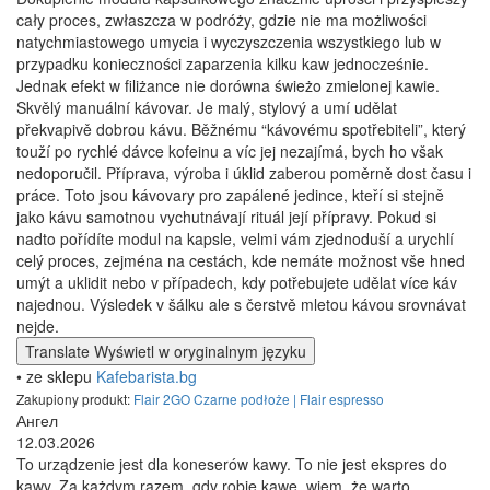
cały proces, zwłaszcza w podróży, gdzie nie ma możliwości
natychmiastowego umycia i wyczyszczenia wszystkiego lub w
przypadku konieczności zaparzenia kilku kaw jednocześnie.
Jednak efekt w filiżance nie dorówna świeżo zmielonej kawie.
Skvělý manuální kávovar. Je malý, stylový a umí udělat
překvapivě dobrou kávu. Běžnému “kávovému spotřebiteli”, který
touží po rychlé dávce kofeinu a víc jej nezajímá, bych ho však
nedoporučil. Příprava, výroba i úklid zaberou poměrně dost času i
práce. Toto jsou kávovary pro zapálené jedince, kteří si stejně
jako kávu samotnou vychutnávají rituál její přípravy. Pokud si
nadto pořídíte modul na kapsle, velmi vám zjednoduší a urychlí
celý proces, zejména na cestách, kde nemáte možnost vše hned
umýt a uklidit nebo v případech, kdy potřebujete udělat více káv
najednou. Výsledek v šálku ale s čerstvě mletou kávou srovnávat
nejde.
Translate
Wyświetl w oryginalnym języku
• ze sklepu
Kafebarista.bg
Zakupiony produkt:
Flair 2GO Czarne podłoże | Flair espresso
Ангел
12.03.2026
To urządzenie jest dla koneserów kawy. To nie jest ekspres do
kawy. Za każdym razem, gdy robię kawę, wiem, że warto.