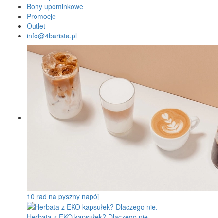
Bony upominkowe
Promocje
Outlet
info@4barista.pl
10 rad na pyszny napój
Herbata z EKO kapsułek? Dlaczego nie.