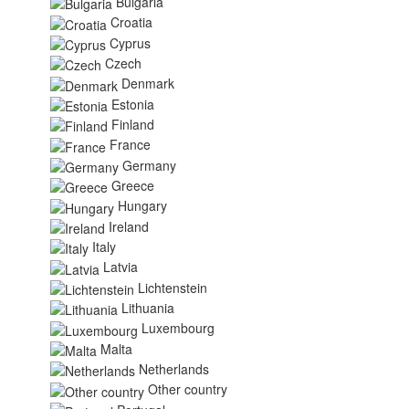
Bulgaria
Croatia
Cyprus
Czech
Denmark
Estonia
Finland
France
Germany
Greece
Hungary
Ireland
Italy
Latvia
Lichtenstein
Lithuania
Luxembourg
Malta
Netherlands
Other country