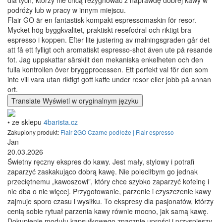
dla tych, którzy nie chcą rezygnować z naprawdę dobrej kawy w
podróży lub w pracy w innym miejscu.
Flair GO är en fantastisk kompakt espressomaskin för resor.
Mycket hög byggkvalitet, praktiskt resefodral och riktigt bra
espresso i koppen. Efter lite justering av malningsgraden går det
att få ett fylligt och aromatiskt espresso-shot även ute på resande
fot. Jag uppskattar särskilt den mekaniska enkelheten och den
fulla kontrollen över bryggprocessen. Ett perfekt val för den som
inte vill vara utan riktigt gott kaffe under resor eller jobb på annan
ort.
Translate
Wyświetl w oryginalnym języku
• ze sklepu
4barista.cz
Zakupiony produkt:
Flair 2GO Czarne podłoże | Flair espresso
Jan
20.03.2026
Świetny ręczny ekspres do kawy. Jest mały, stylowy i potrafi
zaparzyć zaskakująco dobrą kawę. Nie poleciłbym go jednak
przeciętnemu „kawoszowi”, który chce szybko zaparzyć kofeinę i
nie dba o nic więcej. Przygotowanie, parzenie i czyszczenie kawy
zajmuje sporo czasu i wysiłku. To ekspresy dla pasjonatów, którzy
cenią sobie rytuał parzenia kawy równie mocno, jak samą kawę.
Dokupienie modułu kapsułkowego znacznie uprości i przyspieszy