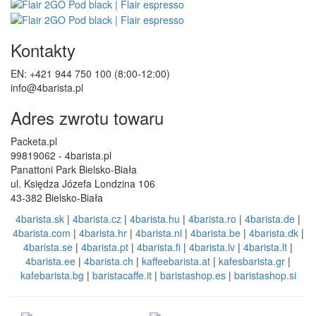
Kontakty
EN: +421 944 750 100 (8:00-12:00)
info@4barista.pl
Adres zwrotu towaru
Packeta.pl
99819062 - 4barista.pl
Panattoni Park Bielsko-Biała
ul. Księdza Józefa Londzina 106
43-382 Bielsko-Biała
4barista.sk
|
4barista.cz
|
4barista.hu
|
4barista.ro
|
4barista.de
|
4barista.com
|
4barista.hr
|
4barista.nl
|
4barista.be
|
4barista.dk
|
4barista.se
|
4barista.pt
|
4barista.fi
|
4barista.lv
|
4barista.lt
|
4barista.ee
|
4barista.ch
|
kaffeebarista.at
|
kafesbarista.gr
|
kafebarista.bg
|
baristacaffe.it
|
baristashop.es
|
baristashop.si