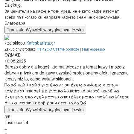
Dziękuję.
За ценители на кафе е този уред, не е като кафе автомат
всеки път когато си направя кафето знам че си заслужава.
Благодаря
Translate
Wyświetl w oryginalnym języku
• ze sklepu
Kafesbarista.gr
Zakupiony produkt:
Flair 2GO Czarne podłoże | Flair espresso
ΘΩΜΑΣ
16.08.2025
Bardzo dobry dla kogoś, kto ma wiedzę na temat kawy i może z
dobrym młynkiem do kawy uzyskać profesjonalny efekt i znacznie
lepszy niż to, co serwują w sklepach.
Παρά πολύ καλό για έναν που έχεις γνώσεις για τον
καφέ και μπορεί με ένα καλό κοπτικό σωστό καφέ να
έχει ένα επαγγελματικό αποτέλεσμα και πολύ καλύτερο
από αυτά που σερβίρουν στα μαγαζιά
Translate
Wyświetl w oryginalnym języku
5/5
Ilość ocen:
4
4