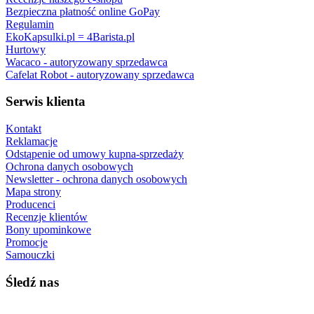
Bezpieczna płatność online GoPay
Regulamin
EkoKapsulki.pl = 4Barista.pl
Hurtowy
Wacaco - autoryzowany sprzedawca
Cafelat Robot - autoryzowany sprzedawca
Serwis klienta
Kontakt
Reklamacje
Odstąpenie od umowy kupna-sprzedaży
Ochrona danych osobowych
Newsletter - ochrona danych osobowych
Mapa strony
Producenci
Recenzje klientów
Bony upominkowe
Promocje
Samouczki
Śledź nas