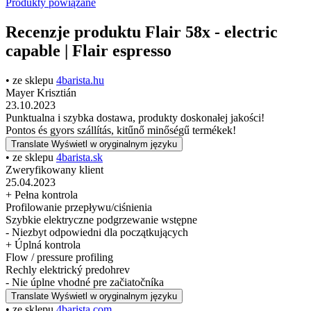
Produkty powiązane
Recenzje produktu Flair 58x - electric
capable | Flair espresso
• ze sklepu
4barista.hu
Mayer Krisztián
23.10.2023
Punktualna i szybka dostawa, produkty doskonałej jakości!
Pontos és gyors szállítás, kitűnő minőségű termékek!
Translate
Wyświetl w oryginalnym języku
• ze sklepu
4barista.sk
Zweryfikowany klient
25.04.2023
+ Pełna kontrola
Profilowanie przepływu/ciśnienia
Szybkie elektryczne podgrzewanie wstępne
- Niezbyt odpowiedni dla początkujących
+ Úplná kontrola
Flow / pressure profiling
Rechly elektrický predohrev
- Nie úplne vhodné pre začiatočníka
Translate
Wyświetl w oryginalnym języku
• ze sklepu
4barista.com