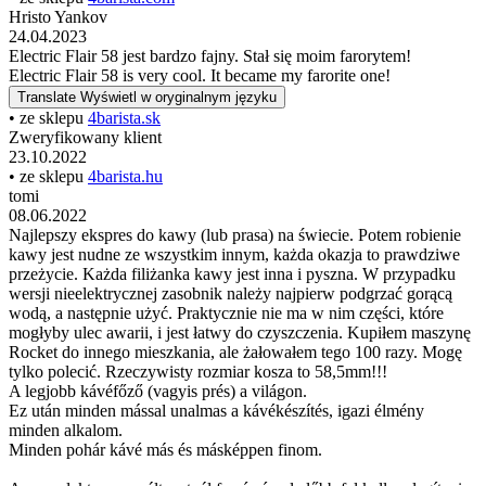
Hristo Yankov
24.04.2023
Electric Flair 58 jest bardzo fajny. Stał się moim farorytem!
Electric Flair 58 is very cool. It became my farorite one!
Translate
Wyświetl w oryginalnym języku
• ze sklepu
4barista.sk
Zweryfikowany klient
23.10.2022
• ze sklepu
4barista.hu
tomi
08.06.2022
Najlepszy ekspres do kawy (lub prasa) na świecie. Potem robienie
kawy jest nudne ze wszystkim innym, każda okazja to prawdziwe
przeżycie. Każda filiżanka kawy jest inna i pyszna. W przypadku
wersji nieelektrycznej zasobnik należy najpierw podgrzać gorącą
wodą, a następnie użyć. Praktycznie nie ma w nim części, które
mogłyby ulec awarii, i jest łatwy do czyszczenia. Kupiłem maszynę
Rocket do innego mieszkania, ale żałowałem tego 100 razy. Mogę
tylko polecić. Rzeczywisty rozmiar kosza to 58,5mm!!!
A legjobb kávéfőző (vagyis prés) a világon.
Ez után minden mással unalmas a kávékészítés, igazi élmény
minden alkalom.
Minden pohár kávé más és másképpen finom.