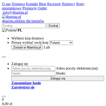
O nas
Dostawa
Kontakt
Blog
Recenzje
Hurtowy
Bony
upominkowe
Promocje
Outlet
info@4barista.pl
4
barista
.pl
sklep dla baristów
Szukaj
PL
Wybierz kraj dostawy
Proszę wybrać swój kraj
Lub
Zostań w
4barista.pl
Zaloguj się
Adres poczty elektronicznej:
Hasło:
Zaloguj się
Zapomniane hasło
Zarejestruj się
0
0,00 zł