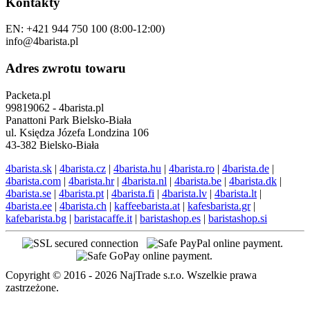
Kontakty
EN: +421 944 750 100 (8:00-12:00)
info@4barista.pl
Adres zwrotu towaru
Packeta.pl
99819062 - 4barista.pl
Panattoni Park Bielsko-Biała
ul. Księdza Józefa Londzina 106
43-382 Bielsko-Biała
4barista.sk
|
4barista.cz
|
4barista.hu
|
4barista.ro
|
4barista.de
|
4barista.com
|
4barista.hr
|
4barista.nl
|
4barista.be
|
4barista.dk
|
4barista.se
|
4barista.pt
|
4barista.fi
|
4barista.lv
|
4barista.lt
|
4barista.ee
|
4barista.ch
|
kaffeebarista.at
|
kafesbarista.gr
|
kafebarista.bg
|
baristacaffe.it
|
baristashop.es
|
baristashop.si
Copyright © 2016 - 2026 NajTrade s.r.o. Wszelkie prawa
zastrzeżone.