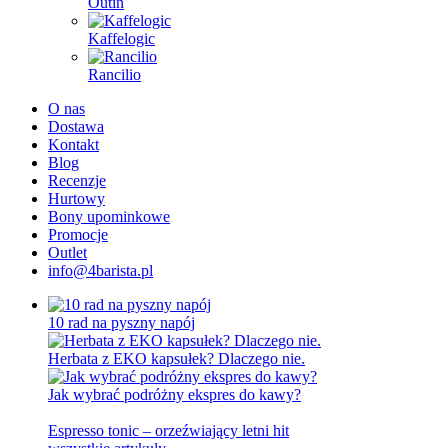
Outin
Kaffelogic
Rancilio
O nas
Dostawa
Kontakt
Blog
Recenzje
Hurtowy
Bony upominkowe
Promocje
Outlet
info@4barista.pl
10 rad na pyszny napój
Herbata z EKO kapsułek? Dlaczego nie.
Jak wybrać podróżny ekspres do kawy?
Espresso tonic – orzeźwiający letni hit