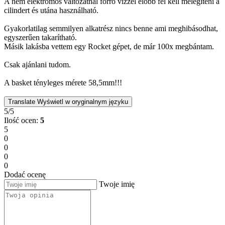
A nem elektromos változatnál forró vízzel előbb fel kell melegíteni a
cilindert és utána használható.
Gyakorlatilag semmilyen alkatrész nincs benne ami meghibásodhat,
egyszerűen takarítható.
Másik lakásba vettem egy Rocket gépet, de már 100x megbántam.
Csak ajánlani tudom.
A basket tényleges mérete 58,5mm!!!
Translate
Wyświetl w oryginalnym języku
5/5
Ilość ocen:
5
5
0
0
0
0
Dodać ocenę
Twoje imię