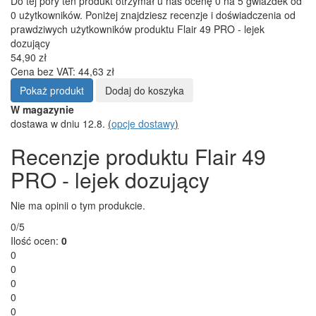
Do tej pory ten produkt otrzymał u nas ocenę 0 na 5 gwiazdek od
0 użytkowników. Poniżej znajdziesz recenzje i doświadczenia od
prawdziwych użytkowników produktu Flair 49 PRO - lejek
dozujący
54,90 zł
Cena bez VAT: 44,63 zł
Pokaż produkt
Dodaj do koszyka
W magazynie
dostawa w dniu 12.8.
(
opcje dostawy
)
Recenzje produktu Flair 49
PRO - lejek dozujący
Nie ma opinii o tym produkcie.
0/5
Ilość ocen:
0
0
0
0
0
0