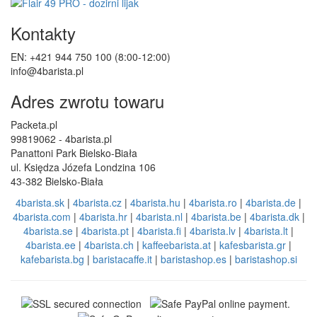
Kontakty
EN: +421 944 750 100 (8:00-12:00)
info@4barista.pl
Adres zwrotu towaru
Packeta.pl
99819062 - 4barista.pl
Panattoni Park Bielsko-Biała
ul. Księdza Józefa Londzina 106
43-382 Bielsko-Biała
4barista.sk
|
4barista.cz
|
4barista.hu
|
4barista.ro
|
4barista.de
|
4barista.com
|
4barista.hr
|
4barista.nl
|
4barista.be
|
4barista.dk
|
4barista.se
|
4barista.pt
|
4barista.fi
|
4barista.lv
|
4barista.lt
|
4barista.ee
|
4barista.ch
|
kaffeebarista.at
|
kafesbarista.gr
|
kafebarista.bg
|
baristacaffe.it
|
baristashop.es
|
baristashop.si