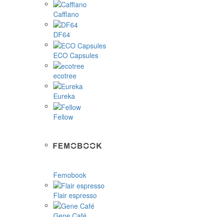
Cafflano
DF64
ECO Capsules
ecotree
Eureka
Fellow
Femobook
Flair espresso
Gene Café