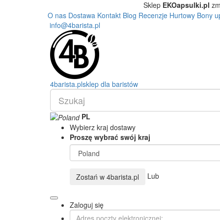
Sklep
EKOapsulki.pl
zm
O nas
Dostawa
Kontakt
Blog
Recenzje
Hurtowy
Bony u
info@4barista.pl
4
barista
.pl
sklep dla baristów
PL
Wybierz kraj dostawy
Proszę wybrać swój kraj
Lub
Zostań w
4barista.pl
Zaloguj się