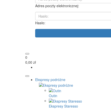
Adres poczty elektronicznej:
Hasło:
0
0,00 zł
Ekspresy podróżne
Outin
Ekspresy Staresso