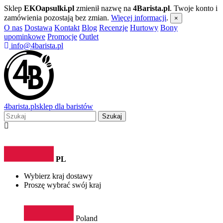
Sklep
EKOapsulki.pl
zmienił nazwę na
4Barista.pl
. Twoje konto i
zamówienia pozostają bez zmian.
Więcej informacji
.
×
O nas
Dostawa
Kontakt
Blog
Recenzje
Hurtowy
Bony
upominkowe
Promocje
Outlet
info@4barista.pl
4
barista
.pl
sklep dla baristów
Szukaj
PL
Wybierz kraj dostawy
Proszę wybrać swój kraj
Poland