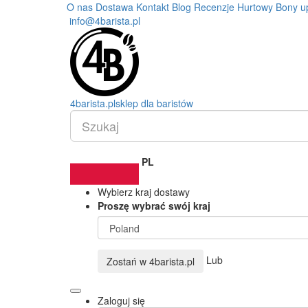
O nas
Dostawa
Kontakt
Blog
Recenzje
Hurtowy
Bony u
info@4barista.pl
4
barista
.pl
sklep dla baristów
PL
Wybierz kraj dostawy
Proszę wybrać swój kraj
Lub
Zostań w
4barista.pl
Zaloguj się