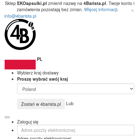
Sklep
EKOapsulki.pl
zmienił nazwę na
4Barista.pl
. Twoje konto i
×
zamówienia pozostają bez zmian.
Więcej informacji
.
info@4barista.pl
PL
Wybierz kraj dostawy
Proszę wybrać swój kraj
Lub
Zostań w
4barista.pl
Zaloguj się
Adres poczty elektronicznej: