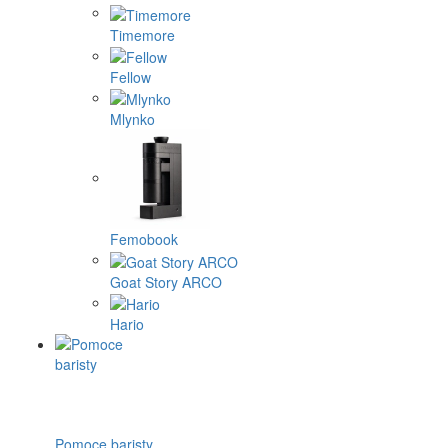
Timemore
Fellow
Mlynko
Femobook
Goat Story ARCO
Hario
Pomoce baristy