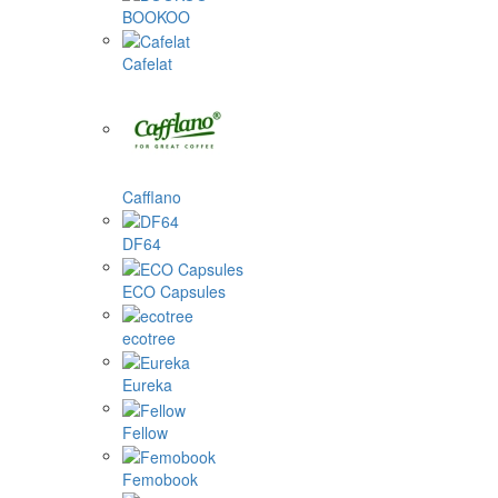
BOOKOO
Cafelat
Cafflano
DF64
ECO Capsules
ecotree
Eureka
Fellow
Femobook