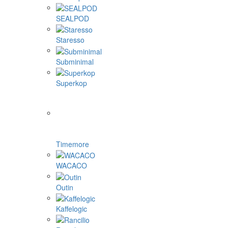
SEALPOD
Staresso
Subminimal
Superkop
Timemore
WACACO
Outin
Kaffelogic