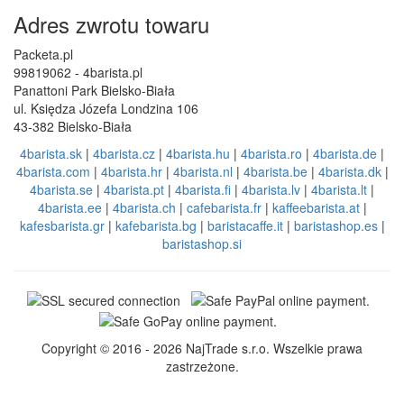
Adres zwrotu towaru
Packeta.pl
99819062 - 4barista.pl
Panattoni Park Bielsko-Biała
ul. Księdza Józefa Londzina 106
43-382 Bielsko-Biała
4barista.sk
|
4barista.cz
|
4barista.hu
|
4barista.ro
|
4barista.de
|
4barista.com
|
4barista.hr
|
4barista.nl
|
4barista.be
|
4barista.dk
|
4barista.se
|
4barista.pt
|
4barista.fi
|
4barista.lv
|
4barista.lt
|
4barista.ee
|
4barista.ch
|
cafebarista.fr
|
kaffeebarista.at
|
kafesbarista.gr
|
kafebarista.bg
|
baristacaffe.it
|
baristashop.es
|
baristashop.si
Copyright © 2016 - 2026 NajTrade s.r.o. Wszelkie prawa
zastrzeżone.