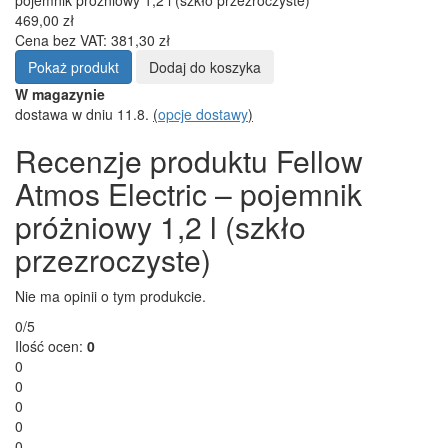
469,00 zł
Cena bez VAT: 381,30 zł
Pokaż produkt
Dodaj do koszyka
W magazynie
dostawa w dniu 11.8.
(
opcje dostawy
)
Recenzje produktu Fellow
Atmos Electric – pojemnik
próżniowy 1,2 l (szkło
przezroczyste)
Nie ma opinii o tym produkcie.
0/5
Ilość ocen:
0
0
0
0
0
0