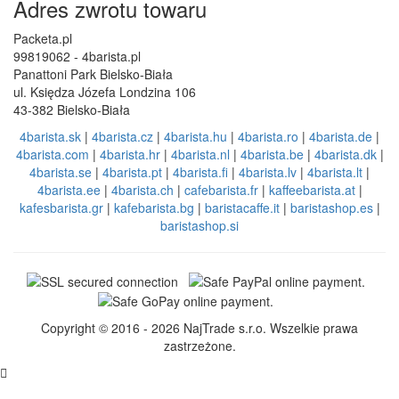
Adres zwrotu towaru
Packeta.pl
99819062 - 4barista.pl
Panattoni Park Bielsko-Biała
ul. Księdza Józefa Londzina 106
43-382 Bielsko-Biała
4barista.sk
|
4barista.cz
|
4barista.hu
|
4barista.ro
|
4barista.de
|
4barista.com
|
4barista.hr
|
4barista.nl
|
4barista.be
|
4barista.dk
|
4barista.se
|
4barista.pt
|
4barista.fi
|
4barista.lv
|
4barista.lt
|
4barista.ee
|
4barista.ch
|
cafebarista.fr
|
kaffeebarista.at
|
kafesbarista.gr
|
kafebarista.bg
|
baristacaffe.it
|
baristashop.es
|
baristashop.si
Copyright © 2016 - 2026 NajTrade s.r.o. Wszelkie prawa
zastrzeżone.