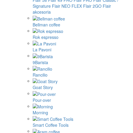
Flair 58
Flair 49 PRO
Flair PRO
Flair Classic /
Signature
Flair NEO FLEX
Flair 2GO
Flair
akcesoria
Bellman coffee
Rok espresso
La Pavoni
9Barista
Rancilio
Goat Story
Pour-over
Morning
Smart Coffee Tools