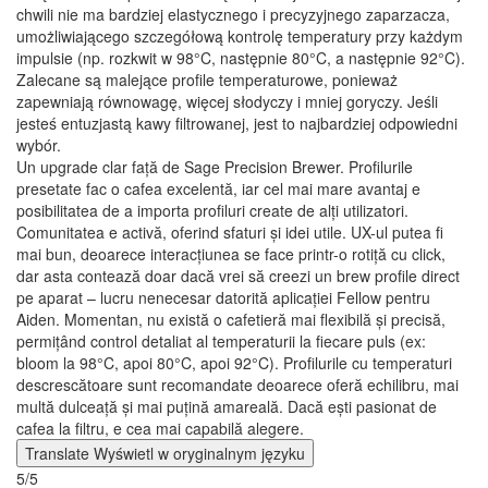
chwili nie ma bardziej elastycznego i precyzyjnego zaparzacza,
umożliwiającego szczegółową kontrolę temperatury przy każdym
impulsie (np. rozkwit w 98°C, następnie 80°C, a następnie 92°C).
Zalecane są malejące profile temperaturowe, ponieważ
zapewniają równowagę, więcej słodyczy i mniej goryczy. Jeśli
jesteś entuzjastą kawy filtrowanej, jest to najbardziej odpowiedni
wybór.
Un upgrade clar față de Sage Precision Brewer. Profilurile
presetate fac o cafea excelentă, iar cel mai mare avantaj e
posibilitatea de a importa profiluri create de alți utilizatori.
Comunitatea e activă, oferind sfaturi și idei utile. UX-ul putea fi
mai bun, deoarece interacțiunea se face printr-o rotiță cu click,
dar asta contează doar dacă vrei să creezi un brew profile direct
pe aparat – lucru nenecesar datorită aplicației Fellow pentru
Aiden. Momentan, nu există o cafetieră mai flexibilă și precisă,
permițând control detaliat al temperaturii la fiecare puls (ex:
bloom la 98°C, apoi 80°C, apoi 92°C). Profilurile cu temperaturi
descrescătoare sunt recomandate deoarece oferă echilibru, mai
multă dulceață și mai puțină amareală. Dacă ești pasionat de
cafea la filtru, e cea mai capabilă alegere.
Translate
Wyświetl w oryginalnym języku
5/5