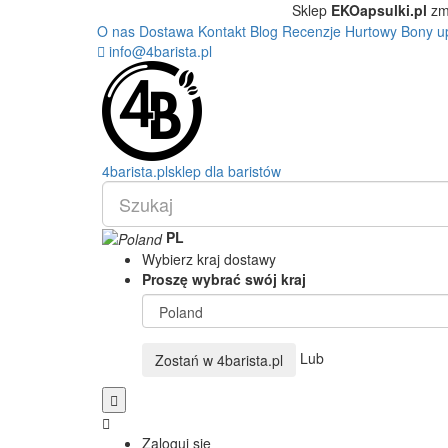
Sklep
EKOapsulki.pl
zm
O nas
Dostawa
Kontakt
Blog
Recenzje
Hurtowy
Bony u
info@4barista.pl
4
barista
.pl
sklep dla baristów
PL
Wybierz kraj dostawy
Proszę wybrać swój kraj
Lub
Zostań w
4barista.pl
Zaloguj się