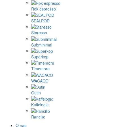
Rok espresso
SEALPOD
Staresso
Subminimal
Superkop
Timemore
WACACO
Outin
Kaffelogic
Rancilio
O nas