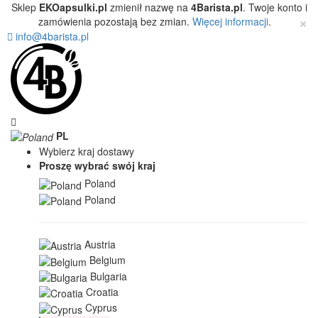
Sklep
EKOapsulki.pl
zmienił nazwę na
4Barista.pl
. Twoje konto i
×
zamówienia pozostają bez zmian.
Więcej informacji
.
info@4barista.pl
PL
Wybierz kraj dostawy
Proszę wybrać swój kraj
Poland
Poland
Austria
Belgium
Bulgaria
Croatia
Cyprus