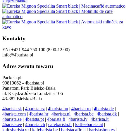
Kontakty
EN: +421 944 750 100 (8:00-12:00)
info@4barista.pl
Adres zwrotu towaru
Packeta.pl
99819062 - 4barista.pl
Panattoni Park Bielsko-Biała
ul. Księdza Józefa Londzina 106
43-382 Bielsko-Biała
4barista.sk
|
4barista.cz
|
4barista.hu
|
4barista.ro
|
4barista.de
|
4barista.com
|
4barista.hr
|
4barista.nl
|
4barista.be
|
4barista.dk
|
4barista.se
|
4barista.pt
|
4barista.fi
|
4barista.lv
|
4barista.lt
|
4barista.ee
|
4barista.ch
|
cafebarista.fr
|
kaffeebarista.at
|
kafesbarista.gr
|
kafebarista.bg
|
baristacaffe.it
|
baristashop.es
|