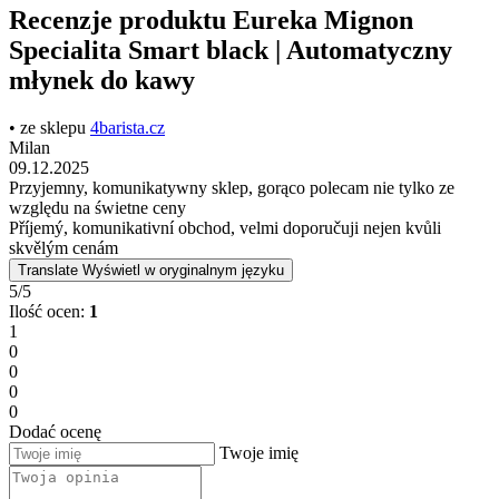
Recenzje produktu Eureka Mignon
Specialita Smart black | Automatyczny
młynek do kawy
• ze sklepu
4barista.cz
Milan
09.12.2025
Przyjemny, komunikatywny sklep, gorąco polecam nie tylko ze
względu na świetne ceny
Příjemý, komunikativní obchod, velmi doporučuji nejen kvůli
skvělým cenám
Translate
Wyświetl w oryginalnym języku
5/5
Ilość ocen:
1
1
0
0
0
0
Dodać ocenę
Twoje imię