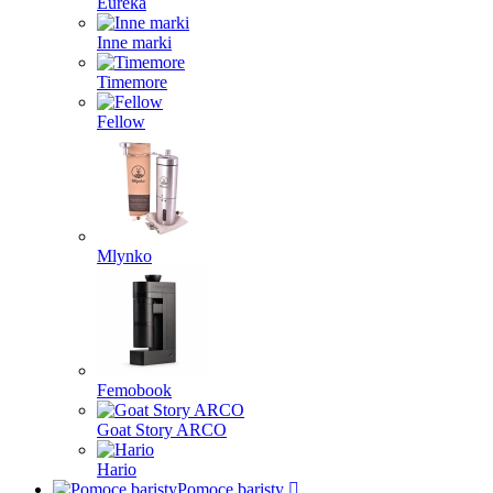
Eureka
Inne marki
Timemore
Fellow
Mlynko
Femobook
Goat Story ARCO
Hario
Pomoce baristy