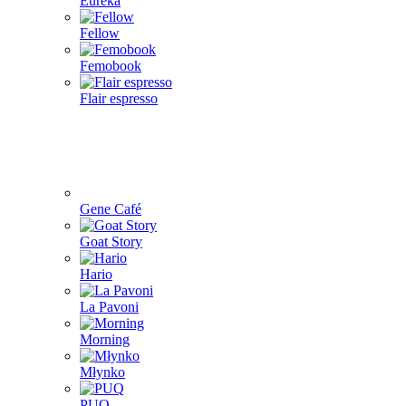
Eureka
Fellow
Femobook
Flair espresso
Gene Café
Goat Story
Hario
La Pavoni
Morning
Młynko
PUQ