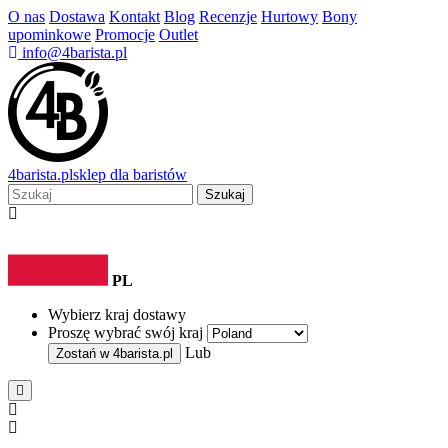
O nas
Dostawa
Kontakt
Blog
Recenzje
Hurtowy
Bony
upominkowe
Promocje
Outlet
info@4barista.pl
4
barista
.pl
sklep dla baristów
Szukaj
PL
Wybierz kraj dostawy
Proszę wybrać swój kraj
Lub
Zostań w
4barista.pl