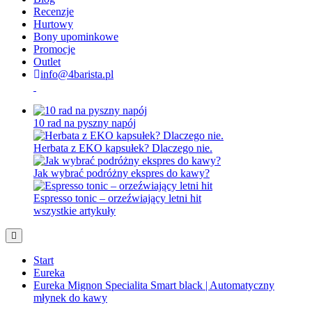
Recenzje
Hurtowy
Bony upominkowe
Promocje
Outlet
info@4barista.pl
10 rad na pyszny napój
Herbata z EKO kapsułek? Dlaczego nie.
Jak wybrać podróżny ekspres do kawy?
Espresso tonic – orzeźwiający letni hit
wszystkie artykuły
Start
Eureka
Eureka Mignon Specialita Smart black | Automatyczny
młynek do kawy