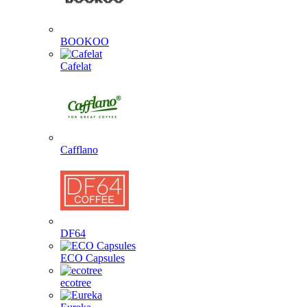
BOOKOO
Cafelat
Cafflano
DF64
ECO Capsules
ecotree