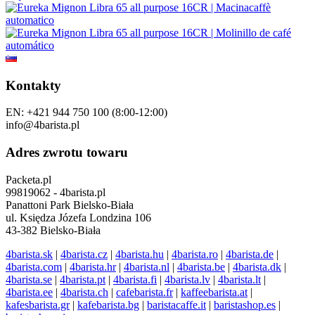
Kontakty
EN: +421 944 750 100 (8:00-12:00)
info@4barista.pl
Adres zwrotu towaru
Packeta.pl
99819062 - 4barista.pl
Panattoni Park Bielsko-Biała
ul. Księdza Józefa Londzina 106
43-382 Bielsko-Biała
4barista.sk
|
4barista.cz
|
4barista.hu
|
4barista.ro
|
4barista.de
|
4barista.com
|
4barista.hr
|
4barista.nl
|
4barista.be
|
4barista.dk
|
4barista.se
|
4barista.pt
|
4barista.fi
|
4barista.lv
|
4barista.lt
|
4barista.ee
|
4barista.ch
|
cafebarista.fr
|
kaffeebarista.at
|
kafesbarista.gr
|
kafebarista.bg
|
baristacaffe.it
|
baristashop.es
|