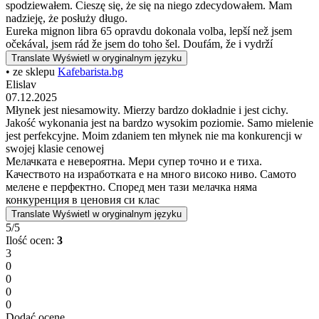
spodziewałem. Cieszę się, że się na niego zdecydowałem. Mam
nadzieję, że posłuży długo.
Eureka mignon libra 65 opravdu dokonala volba, lepší než jsem
očekával, jsem rád že jsem do toho šel. Doufám, že i vydrží
Translate
Wyświetl w oryginalnym języku
• ze sklepu
Kafebarista.bg
Elislav
07.12.2025
Młynek jest niesamowity. Mierzy bardzo dokładnie i jest cichy.
Jakość wykonania jest na bardzo wysokim poziomie. Samo mielenie
jest perfekcyjne. Moim zdaniem ten młynek nie ma konkurencji w
swojej klasie cenowej
Мелачката е невероятна. Мери супер точно и е тиха.
Качеството на изработката е на много високо ниво. Самото
мелене е перфектно. Според мен тази мелачка няма
конкуренция в ценовия си клас
Translate
Wyświetl w oryginalnym języku
5/5
Ilość ocen:
3
3
0
0
0
0
Dodać ocenę