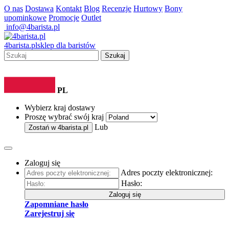
O nas
Dostawa
Kontakt
Blog
Recenzje
Hurtowy
Bony
upominkowe
Promocje
Outlet
info@4barista.pl
4
barista
.pl
sklep dla baristów
Szukaj
PL
Wybierz kraj dostawy
Proszę wybrać swój kraj
Lub
Zostań w
4barista.pl
Zaloguj się
Adres poczty elektronicznej:
Hasło:
Zaloguj się
Zapomniane hasło
Zarejestruj się