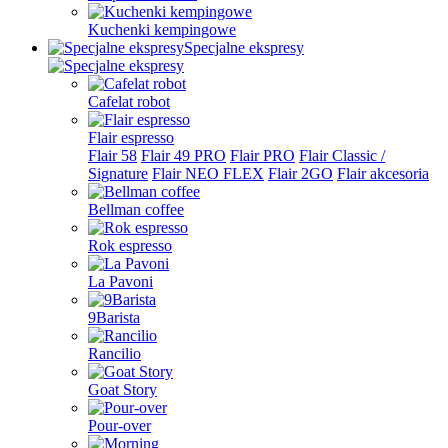
Kuchenki kempingowe
Specjalne ekspresy
Cafelat robot
Flair espresso
Flair 58
Flair 49 PRO
Flair PRO
Flair Classic /
Signature
Flair NEO FLEX
Flair 2GO
Flair akcesoria
Bellman coffee
Rok espresso
La Pavoni
9Barista
Rancilio
Goat Story
Pour-over