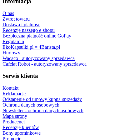
Informacja
O nas
Zwrot towaru
Dostawa i platnosc
Recenzje naszego e-shopu
Bezpieczna płatność online GoPay
Regulamin
EkoKapsulki.pl = 4Barista.pl
Hurtowy
Wacaco - autoryzowany sprzedawca
Cafelat Robot - autoryzowany sprzedawca
Serwis klienta
Kontakt
Reklamacje
Odstąpenie od umowy kupna-sprzedaży
Ochrona danych osobowych
Newsletter - ochrona danych osobowych
Mapa strony
Producenci
Recenzje klientów
Bony upominkowe
Promocje