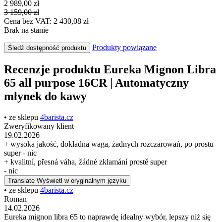
2 989,00 zł
3 159,00 zł
Cena bez VAT: 2 430,08 zł
Brak na stanie
Produkty powiązane
Śledź dostępność produktu
Recenzje produktu Eureka Mignon Libra
65 all purpose 16CR | Automatyczny
młynek do kawy
• ze sklepu
4barista.cz
Zweryfikowany klient
19.02.2026
+ wysoka jakość, dokładna waga, żadnych rozczarowań, po prostu
super - nic
+ kvalitní, přesná váha, žádné zklamání prostě super
- nic
Translate
Wyświetl w oryginalnym języku
• ze sklepu
4barista.cz
Roman
14.02.2026
Eureka mignon libra 65 to naprawdę idealny wybór, lepszy niż się