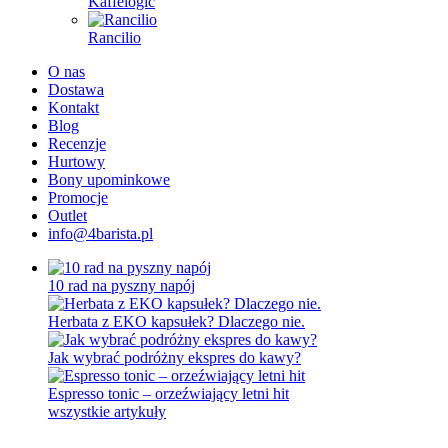
Kaffelogic
Rancilio
O nas
Dostawa
Kontakt
Blog
Recenzje
Hurtowy
Bony upominkowe
Promocje
Outlet
info@4barista.pl
10 rad na pyszny napój
Herbata z EKO kapsułek? Dlaczego nie.
Jak wybrać podróżny ekspres do kawy?
Espresso tonic – orzeźwiający letni hit
wszystkie artykuły