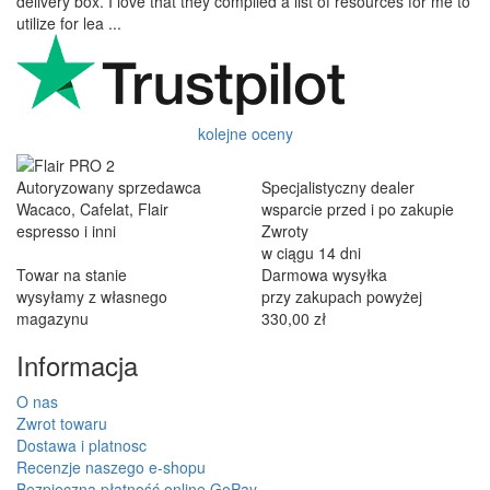
delivery box. I love that they compiled a list of resources for me to
utilize for lea ...
kolejne oceny
Autoryzowany sprzedawca
Specjalistyczny dealer
Wacaco, Cafelat, Flair
wsparcie przed i po zakupie
espresso i inni
Zwroty
w ciągu 14 dni
Towar na stanie
Darmowa wysyłka
wysyłamy z własnego
przy zakupach powyżej
magazynu
330,00 zł
Informacja
O nas
Zwrot towaru
Dostawa i platnosc
Recenzje naszego e-shopu
Bezpieczna płatność online GoPay