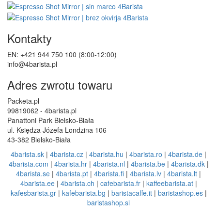
Kontakty
EN: +421 944 750 100 (8:00-12:00)
info@4barista.pl
Adres zwrotu towaru
Packeta.pl
99819062 - 4barista.pl
Panattoni Park Bielsko-Biała
ul. Księdza Józefa Londzina 106
43-382 Bielsko-Biała
4barista.sk
|
4barista.cz
|
4barista.hu
|
4barista.ro
|
4barista.de
|
4barista.com
|
4barista.hr
|
4barista.nl
|
4barista.be
|
4barista.dk
|
4barista.se
|
4barista.pt
|
4barista.fi
|
4barista.lv
|
4barista.lt
|
4barista.ee
|
4barista.ch
|
cafebarista.fr
|
kaffeebarista.at
|
kafesbarista.gr
|
kafebarista.bg
|
baristacaffe.it
|
baristashop.es
|
baristashop.si