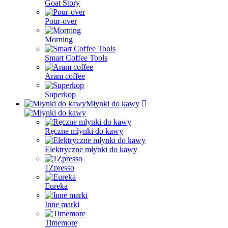
Goat Story
Pour-over
Morning
Smart Coffee Tools
Aram coffee
Superkop
Młynki do kawy
Ręczne młynki do kawy
Elektryczne młynki do kawy
1Zpresso
Eureka
Inne marki
Timemore