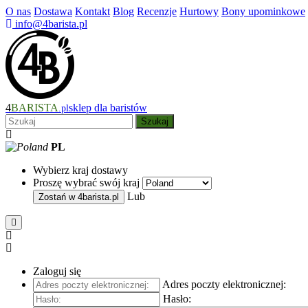
O nas
Dostawa
Kontakt
Blog
Recenzje
Hurtowy
Bony upominkowe
info@4barista.pl
4
BARISTA
sklep dla baristów
.pl
Szukaj
PL
Wybierz kraj dostawy
Proszę wybrać swój kraj
Lub
Zostań w
4barista.pl
Zaloguj się
Adres poczty elektronicznej:
Hasło: