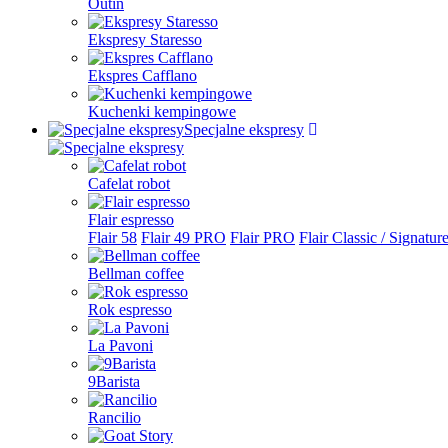
Outin
Ekspresy Staresso
Ekspres Cafflano
Kuchenki kempingowe
Specjalne ekspresy
Cafelat robot
Flair espresso
Flair 58
Flair 49 PRO
Flair PRO
Flair Classic / Signatur
Bellman coffee
Rok espresso
La Pavoni
9Barista
Rancilio