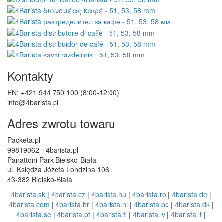
Kontakty
EN: +421 944 750 100 (8:00-12:00)
info@4barista.pl
Adres zwrotu towaru
Packeta.pl
99819062 - 4barista.pl
Panattoni Park Bielsko-Biała
ul. Księdza Józefa Londzina 106
43-382 Bielsko-Biała
4barista.sk
|
4barista.cz
|
4barista.hu
|
4barista.ro
|
4barista.de
|
4barista.com
|
4barista.hr
|
4barista.nl
|
4barista.be
|
4barista.dk
|
4barista.se
|
4barista.pt
|
4barista.fi
|
4barista.lv
|
4barista.lt
|