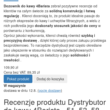
Dozownik do kawy 4Barista
zebrał pozytywne recenzje od
klientów na całym świecie za
solidną konstrukcję i łatwą
regulację
. Klienci doceniają to, że produkt idealnie pasuje do
różnych ekspresów do kawy i uchwytów filtracyjnych, a wielu z
nich podkreśla jego
doskonały stosunek jakości do ceny
w
porównaniu z konkurencją.
Oprócz jakości wykonania, klienci chwalą również
szybką i
precyzyjną dostawę
, dzięki której cały proces zakupu przebiega
bezproblemowo. To narzędzie dystrybucji jest często określane
jako ulepszenie w stosunku do rozwiązań dedykowanych i
zaskakuje swoją wagą, co świadczy o jego
solidności i
trwałości
.
109,90 zł
Cena bez VAT: 89,35 zł
Pokaż produkt
Dodaj do koszyka
W magazynie
dostawa w dniu 12.8.
(
opcje dostawy
)
Recenzje produktu Dystrybutor
do kawy 4Barista - 51, 53, 58