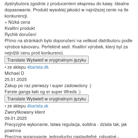
dystrybutora zgodnie z producentem ekspresu do kawy. Idealne
dopasowanie. Produkt wysokiej jakości w najniższej cenie na tle
konkurencji.
+ Nízká cena
Kvalitní produkt
Rychlé doručení
Přímo na stránkách bylo doporučení na velikost distributoru podle
výrobce kávovaru. Perfektně sedí. Kvalitní výrobek, který byl za
nejnižší cenu proti konkurenci.
Translate
Wyświetl w oryginalnym języku
• ze sklepu
4barista.dk
Michael D
25.01.2025
Zakup po raz pierwszy i super zadowolony :)
Første gangs køb og er super tilfreds :)
Translate
Wyświetl w oryginalnym języku
• ze sklepu
4barista.sk
Zweryfikowany klient
09.01.2025
Precyzyjne wykonanie, łatwa regulacja, solidna - działa tak, jak
powinna
Precízne spracovanie, jednoducho nastaviteľné, robustné -