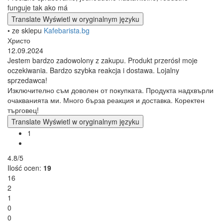
funguje tak ako má
Translate
Wyświetl w oryginalnym języku
• ze sklepu
Kafebarista.bg
Христо
12.09.2024
Jestem bardzo zadowolony z zakupu. Produkt przerósł moje
oczekiwania. Bardzo szybka reakcja i dostawa. Lojalny
sprzedawca!
Изключително съм доволен от покупката. Продукта надхвърли
очакванията ми. Много бърза реакция и доставка. Коректен
търговец!
Translate
Wyświetl w oryginalnym języku
1
4.8/5
Ilość ocen:
19
16
2
1
0
0