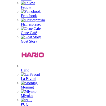
Fellow
Femobook
Flair espresso
Gene Café
Goat Story
Hario
La Pavoni
Morning
Młynko
PUQ