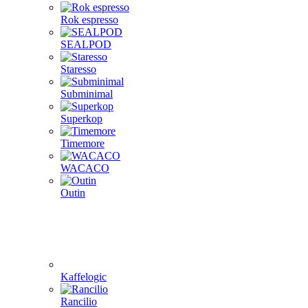
Rok espresso
SEALPOD
Staresso
Subminimal
Superkop
Timemore
WACACO
Outin
Kaffelogic
Rancilio