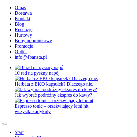
O nas
Dostawa
Kontakt
Blog
Recenzje
Hurtowy
Bony upominkowe
Promocje
Outlet
info@4barista.pl
10 rad na pyszny napój
Herbata z EKO kapsułek? Dlaczego nie.
Jak wybrać podróżny ekspres do kawy?
Espresso tonic – orzeźwiający letni hit
wszystkie artykuły
Start