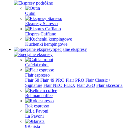
Outin
Ekspresy Staresso
Ekspres Cafflano
Kuchenki kempingowe
Specjalne ekspresy
Cafelat robot
Flair espresso
Flair 58
Flair 49 PRO
Flair PRO
Flair Classic /
Signature
Flair NEO FLEX
Flair 2GO
Flair akcesoria
Bellman coffee
Rok espresso
La Pavoni
9Barista