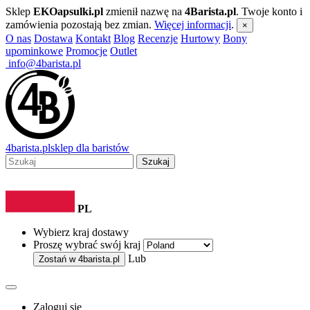
Sklep
EKOapsulki.pl
zmienił nazwę na
4Barista.pl
. Twoje konto i
zamówienia pozostają bez zmian.
Więcej informacji
.
×
O nas
Dostawa
Kontakt
Blog
Recenzje
Hurtowy
Bony
upominkowe
Promocje
Outlet
info@4barista.pl
4
barista
.pl
sklep dla baristów
Szukaj
PL
Wybierz kraj dostawy
Proszę wybrać swój kraj
Lub
Zostań w
4barista.pl
Zaloguj się