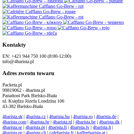
Kontakty
EN: +421 944 750 100 (8:00-12:00)
info@4barista.pl
Adres zwrotu towaru
Packeta.pl
99819062 - 4barista.pl
Panattoni Park Bielsko-Biała
ul. Księdza Józefa Londzina 106
43-382 Bielsko-Biała
4barista.sk
|
4barista.cz
|
4barista.hu
|
4barista.ro
|
4barista.de
|
4barista.com
|
4barista.hr
|
4barista.nl
|
4barista.be
|
4barista.dk
|
4barista.se
|
4barista.pt
|
4barista.fi
|
4barista.lv
|
4barista.lt
|
4barista.ee
|
4barista.ch
|
cafebarista.fr
|
kaffeebarista.at
|