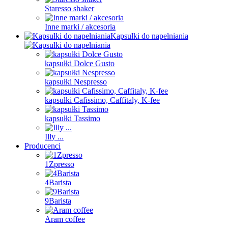
Staresso shaker
Inne marki / akcesoria
Kapsułki do napełniania
kapsułki Dolce Gusto
kapsułki Nespresso
kapsułki Cafissimo, Caffitaly, K-fee
kapsułki Tassimo
Illy ...
Producenci
1Zpresso
4Barista
9Barista
Aram coffee