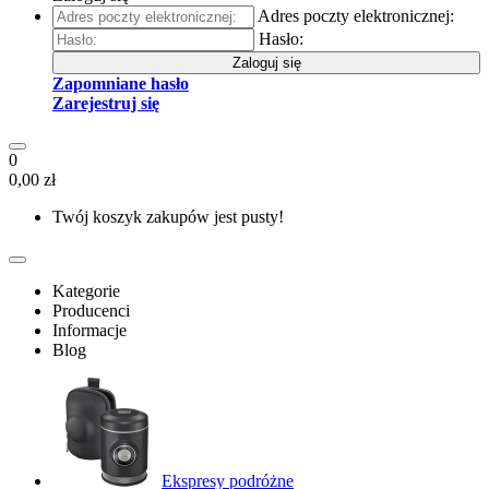
Adres poczty elektronicznej:
Hasło:
Zaloguj się
Zapomniane hasło
Zarejestruj się
0
0,00 zł
Twój koszyk zakupów jest pusty!
Kategorie
Producenci
Informacje
Blog
Ekspresy podróżne