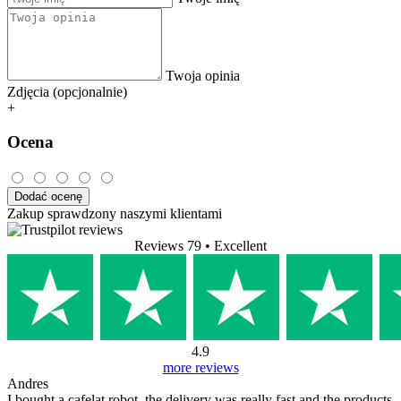
Twoja opinia
Zdjęcia (opcjonalnie)
+
Ocena
Dodać ocenę
Zakup sprawdzony naszymi klientami
Reviews 79
• Excellent
4.9
more reviews
Andres
I bought a cafelat robot, the delivery was really fast and the products