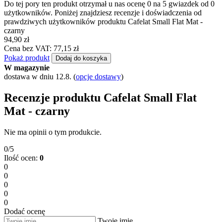
Do tej pory ten produkt otrzymał u nas ocenę 0 na 5 gwiazdek od 0
użytkowników. Poniżej znajdziesz recenzje i doświadczenia od
prawdziwych użytkowników produktu Cafelat Small Flat Mat -
czarny
94,90 zł
Cena bez VAT: 77,15 zł
Pokaż produkt
Dodaj do koszyka
W magazynie
dostawa w dniu 12.8.
(
opcje dostawy
)
Recenzje produktu Cafelat Small Flat
Mat - czarny
Nie ma opinii o tym produkcie.
0/5
Ilość ocen:
0
0
0
0
0
0
Dodać ocenę
Twoje imię