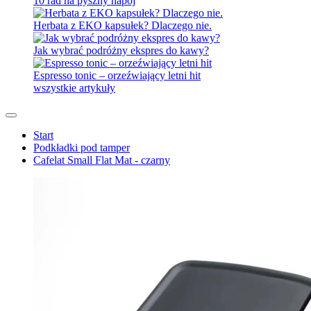
10 rad na pyszny napój
Herbata z EKO kapsułek? Dlaczego nie.
Jak wybrać podróżny ekspres do kawy?
Espresso tonic – orzeźwiający letni hit
wszystkie artykuły
Start
Podkładki pod tamper
Cafelat Small Flat Mat - czarny