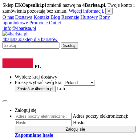
Sklep
EKOapsulki.pl
zmienił nazwę na
4Barista.pl
. Twoje konto i
zamówienia pozostają bez zmian.
Więcej informacji
.
×
O nas
Dostawa
Kontakt
Blog
Recenzje
Hurtowy
Bony
upominkowe
Promocje
Outlet
info@4barista.pl
4
barista
.pl
sklep dla baristów
Szukaj
PL
Wybierz kraj dostawy
Proszę wybrać swój kraj
Lub
Zostań w
4barista.pl
Zaloguj się
Adres poczty elektronicznej:
Hasło:
Zaloguj się
Zapomniane hasło