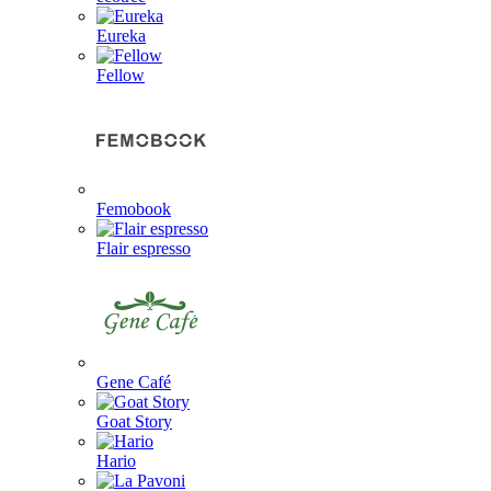
Eureka
Fellow
Femobook
Flair espresso
Gene Café
Goat Story
Hario