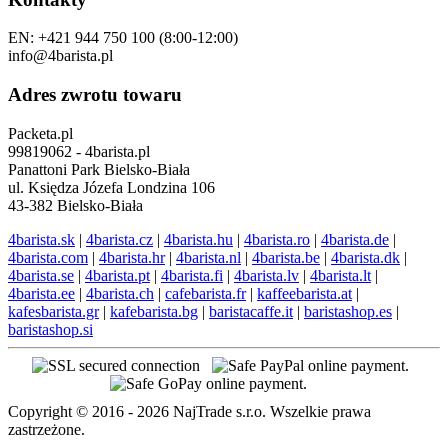
EN: +421 944 750 100 (8:00-12:00)
info@4barista.pl
Adres zwrotu towaru
Packeta.pl
99819062 - 4barista.pl
Panattoni Park Bielsko-Biała
ul. Księdza Józefa Londzina 106
43-382 Bielsko-Biała
4barista.sk
|
4barista.cz
|
4barista.hu
|
4barista.ro
|
4barista.de
|
4barista.com
|
4barista.hr
|
4barista.nl
|
4barista.be
|
4barista.dk
|
4barista.se
|
4barista.pt
|
4barista.fi
|
4barista.lv
|
4barista.lt
|
4barista.ee
|
4barista.ch
|
cafebarista.fr
|
kaffeebarista.at
|
kafesbarista.gr
|
kafebarista.bg
|
baristacaffe.it
|
baristashop.es
|
baristashop.si
Copyright © 2016 - 2026 NajTrade s.r.o. Wszelkie prawa
zastrzeżone.