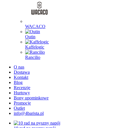
WACACO
Outin
Kaffelogic
Rancilio
O nas
Dostawa
Kontakt
Blog
Recenzje
Hurtowy
Bony upominkowe
Promocje
Outlet
info@4barista.pl