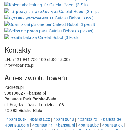
Kontakty
EN: +421 944 750 100 (8:00-12:00)
info@4barista.pl
Adres zwrotu towaru
Packeta.pl
99819062 - 4barista.pl
Panattoni Park Bielsko-Biała
ul. Księdza Józefa Londzina 106
43-382 Bielsko-Biała
4barista.sk
|
4barista.cz
|
4barista.hu
|
4barista.ro
|
4barista.de
|
4barista.com
|
4barista.hr
|
4barista.nl
|
4barista.be
|
4barista.dk
|