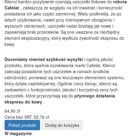
Klienci bardzo pozytywnie oceniają uszczelki tłokowe do
robota
Cafelat
, zwłaszcza ze względu na ich trwałość i konieczność
posiadania ich jako części zamiennej. Wielu podkreśla, że po
latach użytkowania, nawet przy intensywnym obciążeniu i
wyższych ciśnieniach, uszczelki nadal działają jak nowe i
zapewniają brak przecieków. Są one uważane za niezbędny
element eksploatacyjny, który wydłuża żywotność ekspresu do
kawy.
Doceniamy również
szybkość wysyłki
i ogólną jakość
produktu, która spełnia oczekiwania marki Cafelat. Klienci
zalecają posiadanie tych uszczelek w ramach środków
ostrożności, ponieważ są one kluczowym elementem systemu,
który działa najefektywniej. Ogólnie rzecz biorąc, klienci są
zadowoleni z funkcjonalności, jakości i korzystnej ceny tych
uszczelek, które przyczyniają się do
płynnego działania
ekspresu do kawy
.
64,90 zł
Cena bez VAT: 52,76 zł
Pokaż produkt
Dodaj do koszyka
W magazynie