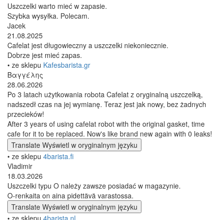
Uszczelki warto mieć w zapasie.
Szybka wysyłka. Polecam.
Jacek
21.08.2025
Cafelat jest długowieczny a uszczelki niekoniecznie.
Dobrze jest mieć zapas.
• ze sklepu
Kafesbarista.gr
Βαγγέλης
28.06.2026
Po 3 latach użytkowania robota Cafelat z oryginalną uszczelką,
nadszedł czas na jej wymianę. Teraz jest jak nowy, bez żadnych
przecieków!
After 3 years of using cafelat robot with the original gasket, time
cafe for it to be replaced. Now's like brand new again with 0 leaks!
Translate
Wyświetl w oryginalnym języku
• ze sklepu
4barista.fi
Vladimir
18.03.2026
Uszczelki typu O należy zawsze posiadać w magazynie.
O-renkaita on aina pidettävä varastossa.
Translate
Wyświetl w oryginalnym języku
• ze sklepu
4barista.nl