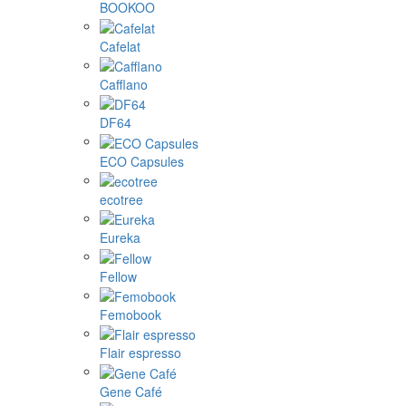
BOOKOO
Cafelat
Cafflano
DF64
ECO Capsules
ecotree
Eureka
Fellow
Femobook
Flair espresso
Gene Café