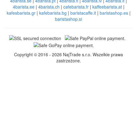
4barista.se
|
4barista.pt
|
4barista.fi
|
4barista.lv
|
4barista.lt
|
4barista.ee
|
4barista.ch
|
cafebarista.fr
|
kaffeebarista.at
|
kafesbarista.gr
|
kafebarista.bg
|
baristacaffe.it
|
baristashop.es
|
baristashop.si
Copyright © 2016 - 2026 NajTrade s.r.o. Wszelkie prawa
zastrzeżone.