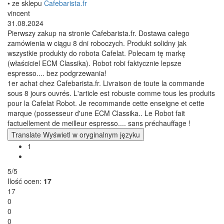
• ze sklepu
Cafebarista.fr
vincent
31.08.2024
Pierwszy zakup na stronie Cafebarista.fr. Dostawa całego
zamówienia w ciągu 8 dni roboczych. Produkt solidny jak
wszystkie produkty do robota Cafelat. Polecam tę markę
(właściciel ECM Classika). Robot robi faktycznie lepsze
espresso.... bez podgrzewania!
1er achat chez Cafebarista.fr. Livraison de toute la commande
sous 8 jours ouvrés. L'article est robuste comme tous les produits
pour la Cafelat Robot. Je recommande cette enseigne et cette
marque (possesseur d'une ECM Classika.. Le Robot fait
factuellement de meilleur espresso.... sans préchauffage !
Translate
Wyświetl w oryginalnym języku
1
5/5
Ilość ocen:
17
17
0
0
0