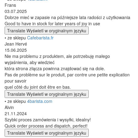
Frans
03.07.2025
Dobrze mieć w zapasie na późniejsze lata radości z użytkowania
Good to have in stock for later years of joy in use
Translate
Wyświetl w oryginalnym języku
• ze sklepu
Cafebarista.fr
Jean Hervé
15.06.2025
Nie ma problemu z produktem, ale potrzebuję małego
wyjaśnienia, aby wiedzieć
która strona złącza powinna znajdować się na dole.
Pas de problème sur le produit, par contre une petite explication
pour savoir
quel côté du joint doit être en bas.
Translate
Wyświetl w oryginalnym języku
• ze sklepu
4barista.com
Alvin
21.11.2024
Szybki proces zamówienia i wysyłki, idealny!
Quick order process and dispatch, perfect!
Translate
Wyświetl w oryginalnym języku