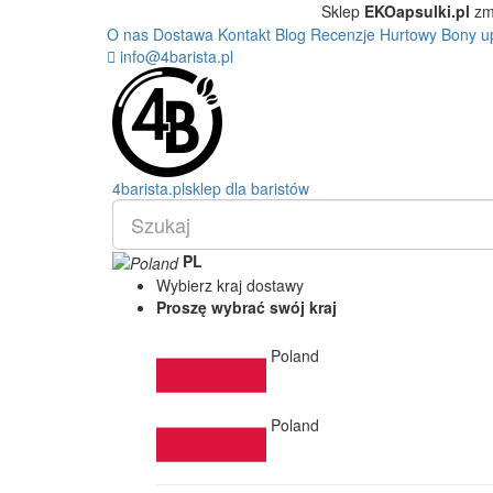
Sklep
EKOapsulki.pl
zm
O nas
Dostawa
Kontakt
Blog
Recenzje
Hurtowy
Bony u
info@4barista.pl
4
barista
.pl
sklep dla baristów
PL
Wybierz kraj dostawy
Proszę wybrać swój kraj
Poland
Poland