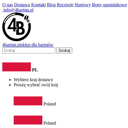
O nas
Dostawa
Kontakt
Blog
Recenzje
Hurtowy
Bony upominkowe
info@4barista.pl
4
barista
.pl
sklep dla baristów
Szukaj
PL
Wybierz kraj dostawy
Proszę wybrać swój kraj
Poland
Poland