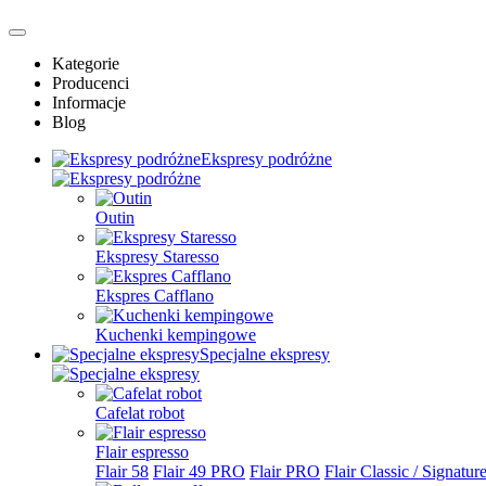
Kategorie
Producenci
Informacje
Blog
Ekspresy podróżne
Outin
Ekspresy Staresso
Ekspres Cafflano
Kuchenki kempingowe
Specjalne ekspresy
Cafelat robot
Flair espresso
Flair 58
Flair 49 PRO
Flair PRO
Flair Classic / Signatur