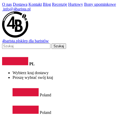
O nas
Dostawa
Kontakt
Blog
Recenzje
Hurtowy
Bony upominkowe
info@4barista.pl
4
barista
.pl
sklep dla baristów
Szukaj
PL
Wybierz kraj dostawy
Proszę wybrać swój kraj
Poland
Poland