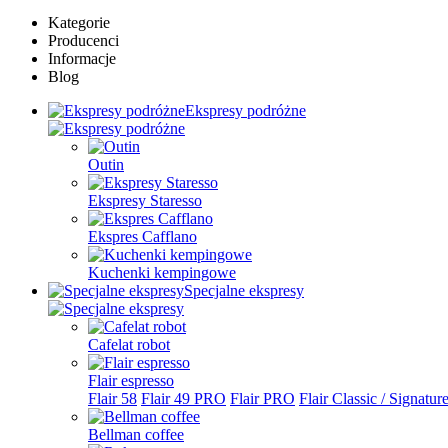
Kategorie
Producenci
Informacje
Blog
Ekspresy podróżne
Outin
Ekspresy Staresso
Ekspres Cafflano
Kuchenki kempingowe
Specjalne ekspresy
Cafelat robot
Flair espresso
Flair 58
Flair 49 PRO
Flair PRO
Flair Classic / Signatur
Bellman coffee