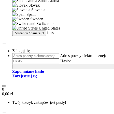
Saudi Arabia
Slovak
Slovenia
Spain
Sweden
Switzerland
United States
Lub
Zostań w
4barista.pl
Zaloguj się
Adres poczty elektronicznej:
Hasło:
Zapomniane hasło
Zarejestruj się
0
0,00 zł
Twój koszyk zakupów jest pusty!