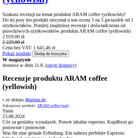
Szukasz recenzji na temat produktu ARAM coffee (yellowish)?
Do tej pory ten produkt otrzymał u nas ocenę 5 na 5 gwiazdek od 1
użytkowników. Poniżej znajdziesz recenzje i doświadczenia od
prawdziwych użytkowników produktu ARAM coffee (yellowish)
2 019,00 zł
2 229,00 zł
Cena bez VAT: 1 641,46 zł
Pokaż produkt
Dodaj do koszyka
W magazynie
dostawa w dniu 11.8.
(
opcje dostawy
)
Recenzje produktu ARAM coffee
(yellowish)
• ze sklepu
4barista.de
Zakupiony produkt:
ARAM coffee (red)
Yasin
23.08.2024
Cóż za genialny wynalazek. Prawie idealne espresso. Kupiłbym go
ponownie i ponownie.
Was für eine geniale Erfindung. Ein nahezu perfekter Espresso.