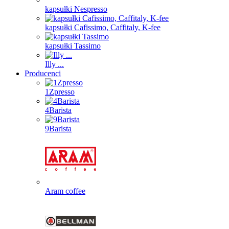
kapsułki Nespresso
kapsułki Cafissimo, Caffitaly, K-fee
kapsułki Tassimo
Illy ...
Producenci
1Zpresso
4Barista
9Barista
Aram coffee