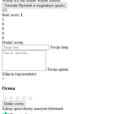
Würde ich mir immer wieder kaufen.
Translate
Wyświetl w oryginalnym języku
5/5
Ilość ocen:
1
1
0
0
0
0
Dodać ocenę
Twoje imię
Twoja opinia
Zdjęcia (opcjonalnie)
+
Ocena
Dodać ocenę
Zakup sprawdzony naszymi klientami