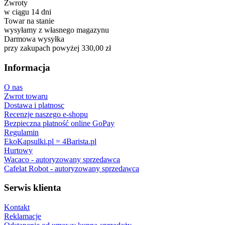
Zwroty
w ciągu 14 dni
Towar na stanie
wysyłamy z własnego magazynu
Darmowa wysyłka
przy zakupach powyżej 330,00 zł
Informacja
O nas
Zwrot towaru
Dostawa i platnosc
Recenzje naszego e-shopu
Bezpieczna płatność online GoPay
Regulamin
EkoKapsulki.pl = 4Barista.pl
Hurtowy
Wacaco - autoryzowany sprzedawca
Cafelat Robot - autoryzowany sprzedawca
Serwis klienta
Kontakt
Reklamacje