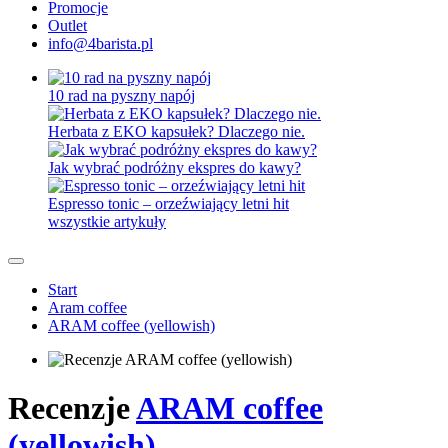
Promocje
Outlet
info@4barista.pl
10 rad na pyszny napój
Herbata z EKO kapsułek? Dlaczego nie.
Jak wybrać podróżny ekspres do kawy?
Espresso tonic – orzeźwiający letni hit
wszystkie artykuły
Start
Aram coffee
ARAM coffee (yellowish)
Recenzje
ARAM coffee
(yellowish)