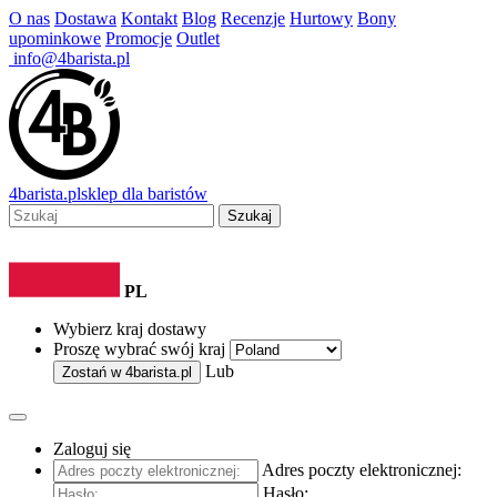
O nas
Dostawa
Kontakt
Blog
Recenzje
Hurtowy
Bony
upominkowe
Promocje
Outlet
info@4barista.pl
4
barista
.pl
sklep dla baristów
Szukaj
PL
Wybierz kraj dostawy
Proszę wybrać swój kraj
Lub
Zostań w
4barista.pl
Zaloguj się
Adres poczty elektronicznej:
Hasło: