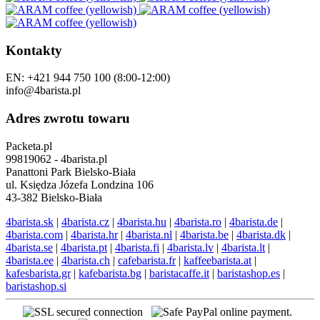
Kontakty
EN: +421 944 750 100 (8:00-12:00)
info@4barista.pl
Adres zwrotu towaru
Packeta.pl
99819062 - 4barista.pl
Panattoni Park Bielsko-Biała
ul. Księdza Józefa Londzina 106
43-382 Bielsko-Biała
4barista.sk
|
4barista.cz
|
4barista.hu
|
4barista.ro
|
4barista.de
|
4barista.com
|
4barista.hr
|
4barista.nl
|
4barista.be
|
4barista.dk
|
4barista.se
|
4barista.pt
|
4barista.fi
|
4barista.lv
|
4barista.lt
|
4barista.ee
|
4barista.ch
|
cafebarista.fr
|
kaffeebarista.at
|
kafesbarista.gr
|
kafebarista.bg
|
baristacaffe.it
|
baristashop.es
|
baristashop.si