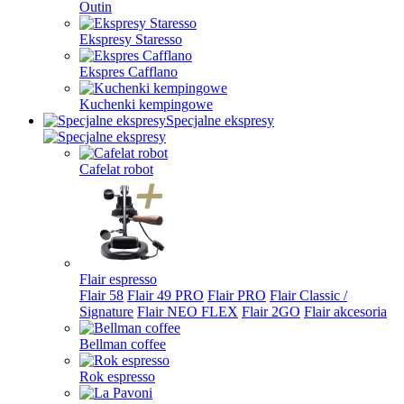
Outin
Ekspresy Staresso
Ekspres Cafflano
Kuchenki kempingowe
Specjalne ekspresy
Cafelat robot
Flair espresso
Flair 58
Flair 49 PRO
Flair PRO
Flair Classic /
Signature
Flair NEO FLEX
Flair 2GO
Flair akcesoria
Bellman coffee
Rok espresso