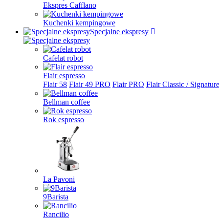
Ekspres Cafflano
Kuchenki kempingowe
Specjalne ekspresy
Cafelat robot
Flair espresso
Flair 58
Flair 49 PRO
Flair PRO
Flair Classic / Signatur
Bellman coffee
Rok espresso
La Pavoni
9Barista
Rancilio