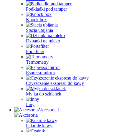
Podkładki pod tamper
Knock box
Stacja ubijania
Dzbanki na mleko
Portafilter
Termometry
Espresso mirror
Czyszczenie ekspresu do kawy
Myjka do szklanek
Inny
Akcesoria
Palarnie kawy