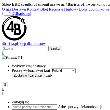
Sklep
EKOapsulki.pl
zmienił nazwę na
4Barista.pl
. Twoje konto i
O nas
Dostawa
Kontakt
Blog
Recenzje
Hurtowy
Bony upominkowe
info@4barista.pl
4
barista
.pl
sklep dla baristów
Szukaj
PL
Wybierz kraj dostawy
Proszę wybrać swój kraj
Lub
Zostań w
4barista.pl
Zaloguj się
Adres poczty elektronicznej: